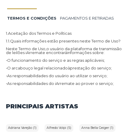
TERMOS E CONDIÇÕES
PAGAMENTOS E RETIRADAS
1.Aceitação dos Termos e Políticas
1.1.Quais informações estão presentes neste Termo de Uso?
Neste Termo de Uso,o usuário da plataforma de transmissão
de leilões iArremate encontraráinformações sobre:
•O funcionamento do serviço e as regras aplicáveis;
•O arcabouço legal relacionadoàprestação do serviço;
•As responsabilidades do usuário ao utilizar o serviço;
•As responsabilidades do iArremate ao prover o serviço;
•Informações para contato,caso exista alguma dúvida ou seja
necessário atualizar informações;
•O foro responsável por eventuais reclamações caso questões
PRINCIPAIS ARTISTAS
deste Termo de Uso tenham sido violadas.
Além disso,na Política de Privacidade,o usuário da plataforma
de transmissão de leilões iArremate encontraráinformações
sobre o tratamento de dados pessoais,a sua finalidade,como
são coletados,o compartilhamento de dados com terceiros e
Adriana Varejão (1)
Alfredo Volpi (5)
Anna Bella Geiger (1)
as medidas de segurança implementadas para proteger esses