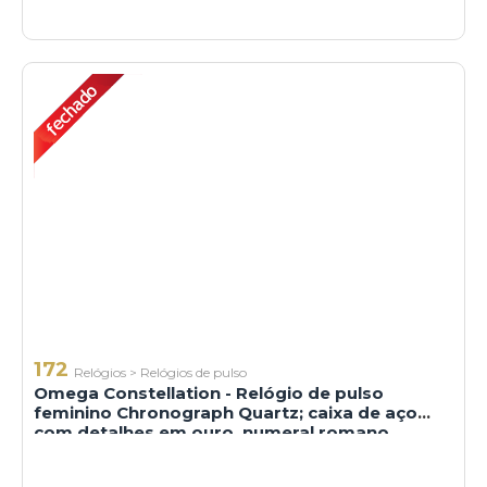
172
Relógios
>
Relógios de pulso
Omega Constellation - Relógio de pulso
feminino Chronograph Quartz; caixa de aço
com detalhes em ouro, numeral romano,
pulseira de aço; 30 x 25 mm. Suíça, séc. XX.