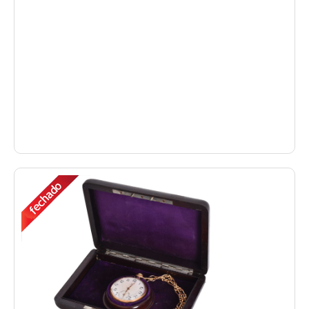
representando guirlandas. Alt. 97 x 34 x 12cm.
Séc. XIX/XX