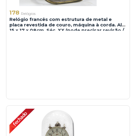
178
Relógios
Relógio francês com estrutura de metal e
placa revestida de couro, máquina à corda. Alt.
15 x 17 x 08cm. Séc. XX (pode precisar revisão /
não testado)