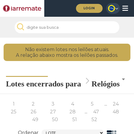
LOGIN
Não existem lotes nos leilões atuais.
A relação abaixo mostra os leilões passados.
Lotes encerrados para
Relógios
1
2
3
4
5
...
24
25
26
27
28
...
47
48
49
50
51
52
Ordenar