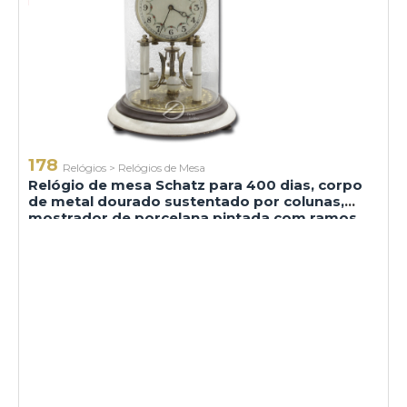
178
Relógios
>
Relógios de Mesa
Relógio de mesa Schatz para 400 dias, corpo
de metal dourado sustentado por colunas,
mostrador de porcelana pintada com ramos
de rosas em policromia e numeração arábica,
marca do mecanismo...