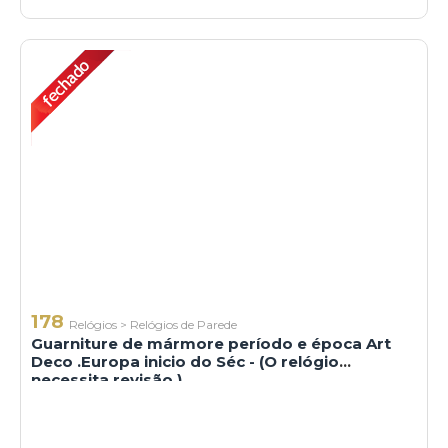
178
Relógios
>
Relógios de Parede
Guarniture de mármore período e época Art
Deco .Europa inicio do Séc - (O relógio
necessita revisão )