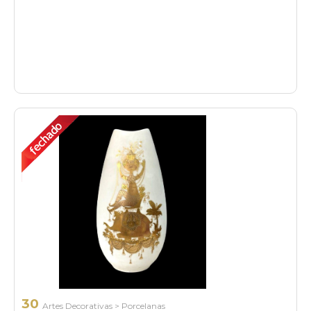
30
Artes Decorativas
>
Porcelanas