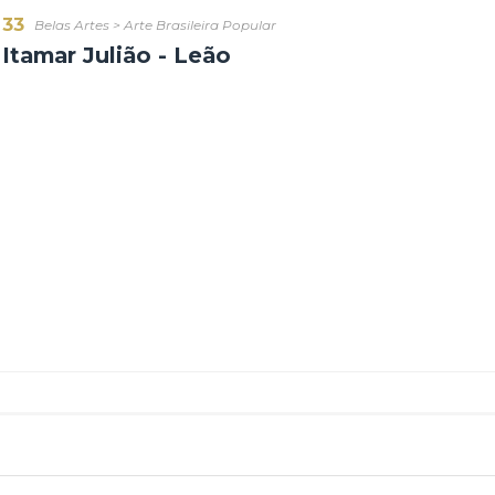
33
Belas Artes
>
Arte Brasileira Popular
Itamar Julião - Leão