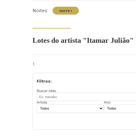
Contato
Exposição
Imprimir catálogo
Noites:
Lotes do artista "Itamar Jul
NOITE 1
1
Filtros:
Buscar lotes:
Artista:
Ano: