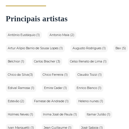
Principais artistas
Antônio Eustáquio (1)
Antonio Maia (2)
Artur Alípio Barrio de Sousa Lopes (1)
Augusto Rodrigues (1)
Bax (5)
Belchior (1)
Carlos Bracher (3)
Celso Renato de Lima (1)
Chico da Silva(3)
Chico Ferreira (1)
Claudio Tozzi (1)
Edival Ramosa (1)
Emira Cadar (1)
Enrico Bianco (1)
Estevão (2)
Farnese de Andrade (1)
Heleno nunes (1)
Holmes Neves (1)
Inima José de Paula (1)
Itamar Julião (1)
Ivan Marquetti (1)
Jean Guillaume (1)
José Saboia (1)