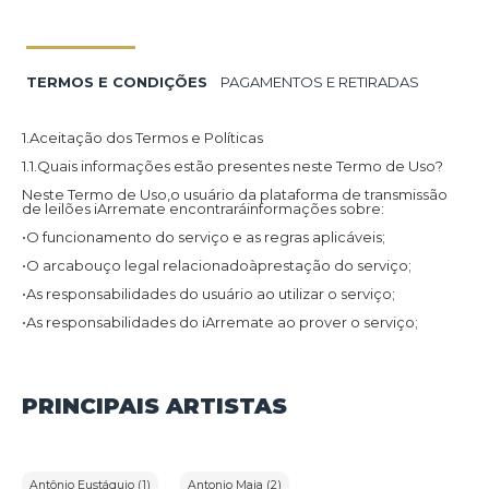
TERMOS E CONDIÇÕES
PAGAMENTOS E RETIRADAS
1.Aceitação dos Termos e Políticas
1.1.Quais informações estão presentes neste Termo de Uso?
Neste Termo de Uso,o usuário da plataforma de transmissão
de leilões iArremate encontraráinformações sobre:
•O funcionamento do serviço e as regras aplicáveis;
•O arcabouço legal relacionadoàprestação do serviço;
•As responsabilidades do usuário ao utilizar o serviço;
•As responsabilidades do iArremate ao prover o serviço;
•Informações para contato,caso exista alguma dúvida ou seja
necessário atualizar informações;
•O foro responsável por eventuais reclamações caso questões
PRINCIPAIS ARTISTAS
deste Termo de Uso tenham sido violadas.
Além disso,na Política de Privacidade,o usuário da plataforma
de transmissão de leilões iArremate encontraráinformações
sobre o tratamento de dados pessoais,a sua finalidade,como
são coletados,o compartilhamento de dados com terceiros e
Antônio Eustáquio (1)
Antonio Maia (2)