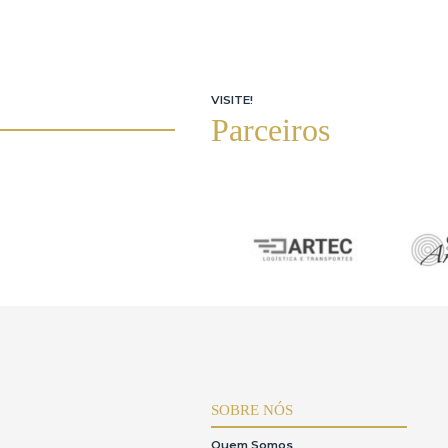
Responsabilidade sobre a descrição dos lotes
A casa de leilões organizadora do eventoérespon
de leilões contrata o leiloeiro para realizar o
Consumidor(CDC).
LOTES QUE JÁ VISITEI NO P
6.Responsabilidades do Usuário
O usuárioéresponsável pela precisão e veracida
O usuário se compromete a:
•Fornecer somente seus próprios dados pessoai
•Manter a confidencialidade de seu login e senh
•Arcar com as obrigações assumidas ao realiza
administração,comissão do leiloeiro e multa d
•Rejeição de procuração:O iArremate não recon
usuário,queéexclusivamente responsável por s
específicos para representação no leilão,e est
equipe do iArremate.Caso a procuração não sej
A inadimplência resultaráem sanções previstas n
VISITE!
7.Responsabilidade do iArremate
Parceiros