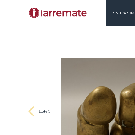
CAT
Lote 9