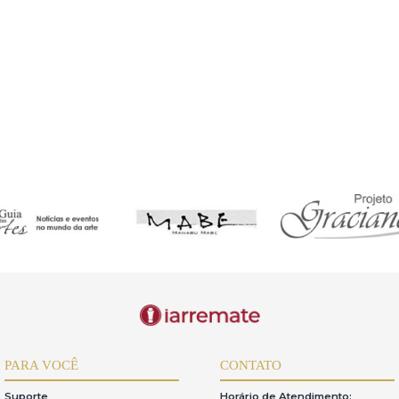
sável pela descrição detalhada dos lotes.O iArremate apenas transmite o
 pregão de itens pertencentes a terceiros,a relação de consumo nãoéaplic
ORTAL
de dos dados fornecidos e reconhece que inconsistências podem impedir
s,mantendo-os atualizados.
a,responsabilizando-se por seu uso.
r lances,inclusive o pagamento dos lotes arrematados.Em caso de desi
e 20%devidaàgaleria e 10%devida ao iArremate.
hece a validade de procurações privadas ou informais para o acesso e 
uas ações e lances realizados no sistema.Somente seráaceita procuraç
a deveráser apresentada com antecedência mínima de 48 horas antes do p
a apresentada dentro do prazo estipulado,o acesso ao sistema seráneg
o edital do leilão e a exclusão definitiva do sistema do iArremate.