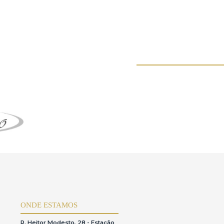
s leilões e não realiza a venda direta dos itens leiloados.Como a casa
ável neste contexto,conforme previsto no Código de Defesa do
 a utilização da plataforma.
stência,o usuário estásujeito ao pagamento de uma taxa de
uso da plataforma.O acessoérestrito ao próprio
ão por instrumento públicos,formalizada em Cartório,com poderes
regão ou do lance,para que possa ser validada e registrada pela
ado ao procurador.