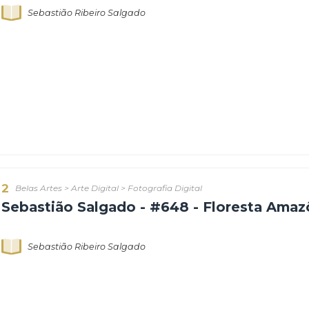
1
Belas Artes
>
Arte Digital
>
Fotografia Digital
Sebastião Salgado - #360 - Maloc
Watoriki, Território Indígena Ya
Sebastião Ribeiro Salgado
2
Belas Artes
>
Arte Digital
>
Fotografia Digital
Sebastião Salgado - #648 - Flore