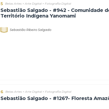
5
Belas Artes
>
Arte Digital
>
Fotografia Digital
Sebastião Salgado - #942 - Comu
Território Indígena Yanomami
Sebastião Ribeiro Salgado