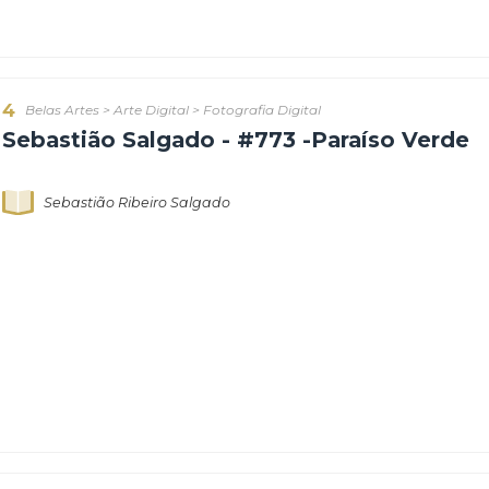
Sebastião Ribeiro Salgado
4
Belas Artes
>
Arte Digital
>
Fotografia Digital
Sebastião Salgado - #773 -Paraís
Sebastião Ribeiro Salgado