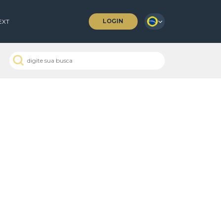
LOGIN
 COFFEES
NEXT
 Passados