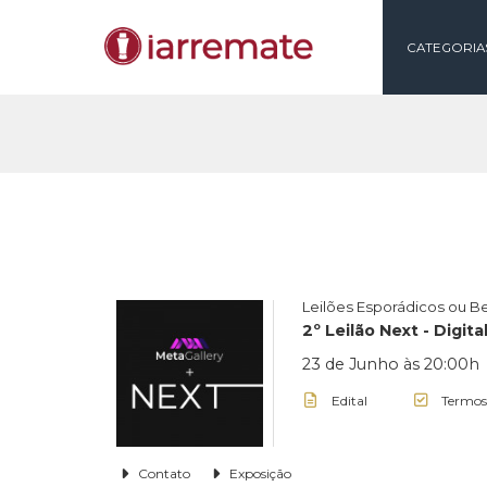
CAT
Leilões Esporádic
2º Leilão Next -
23 de Junho às 2
Edital