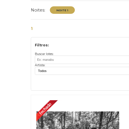
Contato
Exposição
Noites:
1
Filtros:
NOITE 1
Buscar lotes:
Artista: