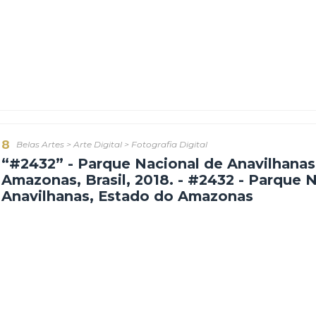
7
Belas Artes
>
Arte Digital
>
Fotografia Digital
Sebastião Salgado - #1676 - Serra
Roraima
Sebastião Ribeiro Salgado