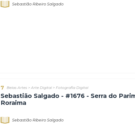
6
Belas Artes
>
Arte Digital
>
Fotografia Digital
Sebastião Salgado - #1267- Flore
Sebastião Ribeiro Salgado