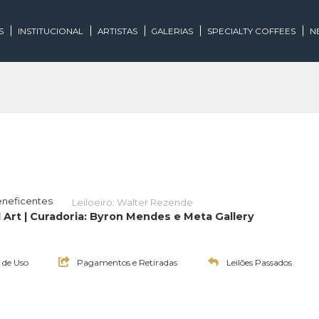
EGORIAS
INSTITUCIONAL
ARTISTAS
GALERIAS
SPECIALTY
os ou Beneficentes
Leiloeiro: Walter Rezende
 Digital Art | Curadoria: Byron Mendes e Meta Gallery
0:00h
Termos de Uso
Pagamentos e Retiradas
Leilões