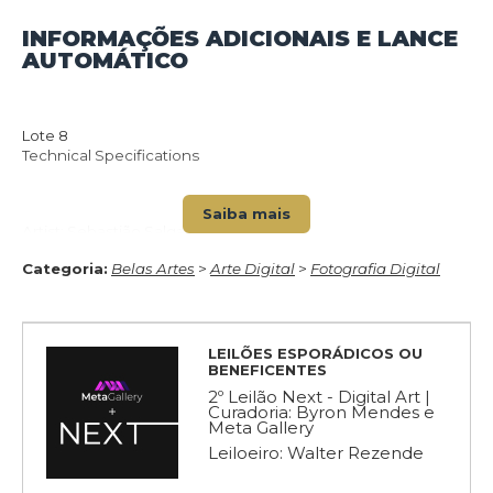
INFORMAÇÕES ADICIONAIS E LANCE
AUTOMÁTICO
Lote 8
Technical Specifications
VOLTAR PARA O CATÁLOGO
Saiba mais
Artist: Sebastião Salgado
Categoria:
Belas Artes
>
Arte Digital
>
Fotografia Digital
Colection: Amazônia – 2022
Midia: Digital Photo
Token: #2432 ERC-721
LEILÕES ESPORÁDICOS OU
BENEFICENTES
Registro Público/Contrato(Ethereum):
2º Leilão Next - Digital Art |
Curadoria: Byron Mendes e
https://etherscan.io/address/0xf1f036cebb4b64f138e4f57754e
Meta Gallery
Leiloeiro: Walter Rezende
Arquivo Digital (IPFS):