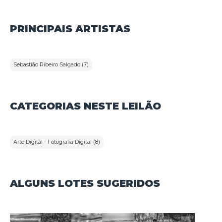
•Informações para contato,caso exista alguma dúvida ou seja
necessário atualizar informações;
•O foro responsável por eventuais reclamações caso questões
PRINCIPAIS ARTISTAS
deste Termo de Uso tenham sido violadas.
Além disso,na Política de Privacidade,o usuário da plataforma
de transmissão de leilões iArremate encontraráinformações
sobre o tratamento de dados pessoais,a sua finalidade,como
são coletados,o compartilhamento de dados com terceiros e
Sebastião Ribeiro Salgado (7)
as medidas de segurança implementadas para proteger esses
dados.
1.2.Aceitação do Termo de Uso e Política de Privacidade:
Ao utilizar os serviços do iArremate,o usuário confirma que leu
CATEGORIAS NESTE LEILÃO
e compreendeu os Termos de Uso e a Política de Privacidade
aplicáveis ao serviço prestado pela plataforma e concorda em
ficar vinculado a eles.
Arte Digital - Fotografia Digital (8)
2.Definições:
Para melhor compreensão deste documento,neste Termo de
Uso e Política de Privacidade,consideram-se:
I-Dado pessoal:informação relacionada a pessoa natural
ALGUNS LOTES SUGERIDOS
identificada ou identificável;
II-Banco de dados:conjunto estruturado de dados
pessoais,estabelecido em um ou em vários locais,em suporte
eletrônico ou físico;