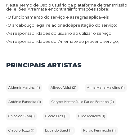
Neste Termo de Uso,o usuário da plataforma de transmissão
de leilões iArremate encontraráinformações sobre:
•O funcionamento do serviço e as regras aplicáveis;
•O arcabouço legal relacionadoàprestação do serviço;
•As responsabilidades do usuário ao utilizar o serviço;
•As responsabilidades do iArremate ao prover o serviço;
•Informações para contato,caso exista alguma dúvida ou seja
necessário atualizar informações;
•O foro responsável por eventuais reclamações caso questões
PRINCIPAIS ARTISTAS
deste Termo de Uso tenham sido violadas.
Além disso,na Política de Privacidade,o usuário da plataforma
de transmissão de leilões iArremate encontraráinformações
sobre o tratamento de dados pessoais,a sua finalidade,como
são coletados,o compartilhamento de dados com terceiros e
Aldemir Martins (4)
Alfredo Volpi (2)
Anna Maria Maiolino (1)
as medidas de segurança implementadas para proteger esses
dados.
1.2.Aceitação do Termo de Uso e Política de Privacidade:
Antônio Bandeira (1)
Carybé, Hector Julio Paride Bernabó (2)
Ao utilizar os serviços do iArremate,o usuário confirma que leu
e compreendeu os Termos de Uso e a Política de Privacidade
Chico da Silva(1)
Cícero Dias (1)
Cildo Meireles (1)
aplicáveis ao serviço prestado pela plataforma e concorda em
ficar vinculado a eles.
Claudio Tozzi (1)
Eduardo Sued (1)
Fulvio Pennacchi (1)
2.Definições: