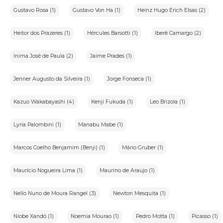
X-Lote:conjunto de bens ou item específico ofertado em
leilão;
Gustavo Rosa (1)
Gustavo Von Ha (1)
Heinz Hugo Erich Elsas (2)
XI-Pregão:sessão pública em que são aceitos lances para a
compra de bens em leilão.
Heitor dos Prazeres (1)
Hércules Barsotti (1)
Iberê Camargo (2)
3.Arcabouço Legal:
Inima José de Paula (2)
Jaime Prades (1)
•Lei nº12.965,de 23 de abril de 2014-Marco Civil da
Internet:Estabelece princípios,garantias,direitos e deveres
para o uso da Internet no Brasil.
Jenner Augusto da Silveira (1)
Jorge Fonseca (1)
•Lei nº13.709,de 14 de agosto de 2018-Lei Geral de Proteção de
Dados Pessoais(LGPD):Dispõe sobre a proteção de dados
Kazuo Wakabayashi (4)
Kenji Fukuda (1)
Leo Brizola (1)
pessoais.
Lyria Palombini (1)
Manabu Mabe (1)
4.Descrição do Serviço
"Quero vender"
Marcos Coelho Benjamim (Benji) (1)
Mário Gruber (1)
"O portal iArremate é exclusivamente um veículo de
transmissão de leilões. Nosso portal não realiza vendas diretas,
mas podemos auxiliá-lo a colocar sua obra em uma de nossas
Maurício Nogueira Lima (1)
Maurino de Araujo (1)
galerias parceiras. Podemos também ajudá-lo na avaliação da
obra. Para isso, preencha o formulário disponível e entraremos
em contato."
Nello Nuno de Moura Rangel (3)
Newton Mesquita (1)
"Quero comprar"
"O portal iArremate é um veículo de transmissão de leilões
Niobe Xandó (1)
Noemia Mourao (1)
Pedro Motta (1)
Picasso (1)
que transmite os maiores e melhores leilões de arte e