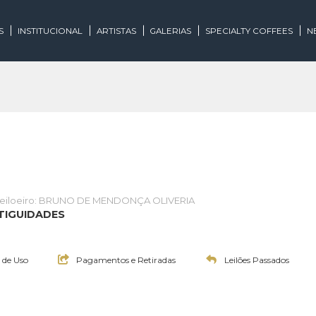
EGORIAS
INSTITUCIONAL
ARTISTAS
GALERIAS
SPECIALTY
te
Leiloeiro: BRUNO DE MENDONÇA OLIVERIA
E E ANTIGUIDADES
0:00h
Termos de Uso
Pagamentos e Retiradas
Leilões