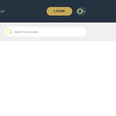
LOGIN
 COFFEES
NEXT
 Passados