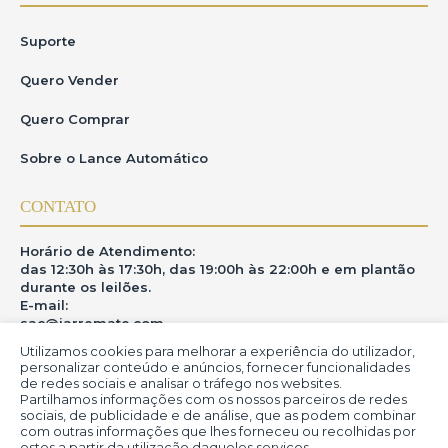
Suporte
Quero Vender
Quero Comprar
Sobre o Lance Automático
CONTATO
Horário de Atendimento:
das 12:30h às 17:30h, das 19:00h às 22:00h e em plantão
durante os leilões.
E-mail:
sac@iarremate.com
Utilizamos cookies para melhorar a experiência do utilizador,
ONDE ESTAMOS
personalizar conteúdo e anúncios, fornecer funcionalidades
de redes sociais e analisar o tráfego nos websites.
Partilhamos informações com os nossos parceiros de redes
R. Heitor Modesto, 28 - Estação São Lourenço - MG
sociais, de publicidade e de análise, que as podem combinar
CEP: 37470-000
com outras informações que lhes forneceu ou recolhidas por
estes a partir da utilização daqueles serviços.