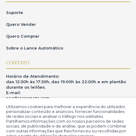
Suporte
Quero Vender
Quero Comprar
Sobre o Lance Automático
CONTATO
Horário de Atendimento:
das 12:30h às 17:30h, das 19:00h às 22:00h e em plantão
durante os leilões.
E-mail:
sac@iarremate.com
Utilizamos cookies para melhorar a experiência do utilizador,
ONDE ESTAMOS
personalizar conteúdo e anúncios, fornecer funcionalidades
de redes sociais e analisar o tráfego nos websites.
Partilhamos informações com os nossos parceiros de redes
R. Heitor Modesto, 28 - Estação São Lourenço - MG
sociais, de publicidade e de análise, que as podem combinar
CEP: 37470-000
com outras informações que lhes forneceu ou recolhidas por
estes a partir da utilização daqueles serviços.