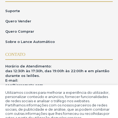
Suporte
Quero Vender
Quero Comprar
Sobre o Lance Automático
CONTATO
Horário de Atendimento:
das 12:30h às 17:30h, das 19:00h às 22:00h e em plantão
durante os leilões.
E-mail:
sac@iarremate.com
Utilizamos cookies para melhorar a experiência do utilizador,
ONDE ESTAMOS
personalizar conteúdo e anúncios, fornecer funcionalidades
de redes sociais e analisar o tráfego nos websites.
Partilhamos informações com os nossos parceiros de redes
R. Heitor Modesto, 28 - Estação São Lourenço - MG
sociais, de publicidade e de análise, que as podem combinar
CEP: 37470-000
com outras informações que lhes forneceu ou recolhidas por
estes a partir da utilização daqueles serviços.