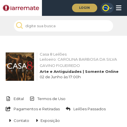
LOGIN
Casa 8 Leilões
Leiloeiro: CAROLINA BARBOSA DA SILVA
GAVINO FIGUEIREDO
Arte e Antiguidades | Somente Online
02 de Junho às 17:00h
Edital
Termos de Uso
Pagamentos e Retiradas
Leilões Passados
Contato
Exposição