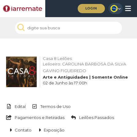
LOGIN
Casa 8 Leilões
Leiloeiro: CAROLINA BARBOSA DA SILVA
GAVINO FIGUEIREDO
Arte e Antiguidades | Somente Online
02 de Junho às 17:00h
Edital
Termos de Uso
Pagamentos e Retiradas
Leilões Passados
Contato
Exposição