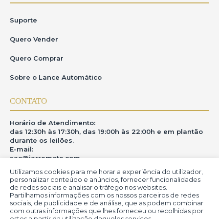
Suporte
Quero Vender
Quero Comprar
Sobre o Lance Automático
CONTATO
Horário de Atendimento:
das 12:30h às 17:30h, das 19:00h às 22:00h e em plantão
durante os leilões.
E-mail:
sac@iarremate.com
Utilizamos cookies para melhorar a experiência do utilizador,
ONDE ESTAMOS
personalizar conteúdo e anúncios, fornecer funcionalidades
de redes sociais e analisar o tráfego nos websites.
Partilhamos informações com os nossos parceiros de redes
R. Heitor Modesto, 28 - Estação São Lourenço - MG
sociais, de publicidade e de análise, que as podem combinar
CEP: 37470-000
com outras informações que lhes forneceu ou recolhidas por
estes a partir da utilização daqueles serviços.