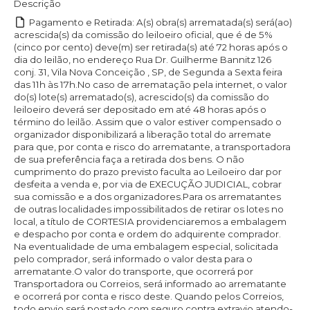
Descrição
Pagamento e Retirada: A(s) obra(s) arrematada(s) será(ao)
acrescida(s) da comissão do leiloeiro oficial, que é de 5%
(cinco por cento) deve(m) ser retirada(s) até 72 horas após o
dia do leilão, no endereço Rua Dr. Guilherme Bannitz 126
conj. 31, Vila Nova Conceição , SP, de Segunda a Sexta feira
das 11h às 17h.No caso de arrematação pela internet, o valor
do(s) lote(s) arrematado(s), acrescido(s) da comissão do
leiloeiro deverá ser depositado em até 48 horas após o
término do leilão. Assim que o valor estiver compensado o
organizador disponibilizará a liberação total do arremate
para que, por conta e risco do arrematante, a transportadora
de sua preferência faça a retirada dos bens. O não
cumprimento do prazo previsto faculta ao Leiloeiro dar por
desfeita a venda e, por via de EXECUÇÃO JUDICIAL, cobrar
sua comissão e a dos organizadores.Para os arrematantes
de outras localidades impossibilitados de retirar os lotes no
local, a título de CORTESIA providenciaremos a embalagem
e despacho por conta e ordem do adquirente comprador.
Na eventualidade de uma embalagem especial, solicitada
pelo comprador, será informado o valor desta para o
arrematante.O valor do transporte, que ocorrerá por
Transportadora ou Correios, será informado ao arrematante
e ocorrerá por conta e risco deste. Quando pelos Correios,
todo envio será postado com seguro contra extravio atendo-