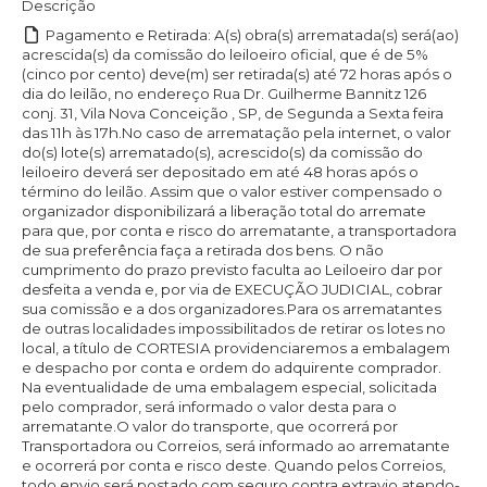
Descrição
Pagamento e Retirada: A(s) obra(s) arrematada(s) será(ao)
acrescida(s) da comissão do leiloeiro oficial, que é de 5%
(cinco por cento) deve(m) ser retirada(s) até 72 horas após o
dia do leilão, no endereço Rua Dr. Guilherme Bannitz 126
conj. 31, Vila Nova Conceição , SP, de Segunda a Sexta feira
das 11h às 17h.No caso de arrematação pela internet, o valor
do(s) lote(s) arrematado(s), acrescido(s) da comissão do
leiloeiro deverá ser depositado em até 48 horas após o
término do leilão. Assim que o valor estiver compensado o
organizador disponibilizará a liberação total do arremate
para que, por conta e risco do arrematante, a transportadora
de sua preferência faça a retirada dos bens. O não
cumprimento do prazo previsto faculta ao Leiloeiro dar por
desfeita a venda e, por via de EXECUÇÃO JUDICIAL, cobrar
sua comissão e a dos organizadores.Para os arrematantes
de outras localidades impossibilitados de retirar os lotes no
local, a título de CORTESIA providenciaremos a embalagem
e despacho por conta e ordem do adquirente comprador.
Na eventualidade de uma embalagem especial, solicitada
pelo comprador, será informado o valor desta para o
arrematante.O valor do transporte, que ocorrerá por
Transportadora ou Correios, será informado ao arrematante
e ocorrerá por conta e risco deste. Quando pelos Correios,
todo envio será postado com seguro contra extravio atendo-