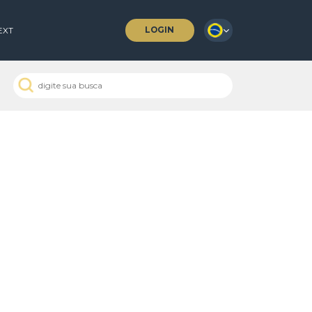
LOGIN
 COFFEES
NEXT
 Passados