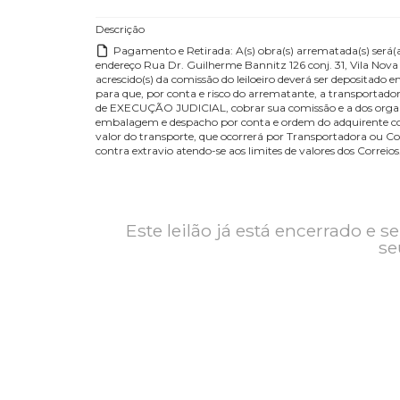
Contato
Exposição
Descrição
Pagamento e Retirada: A(s) obra(s) arrematada(s) s
endereço Rua Dr. Guilherme Bannitz 126 conj. 31, Vil
acrescido(s) da comissão do leiloeiro deverá ser dep
para que, por conta e risco do arrematante, a transp
de EXECUÇÃO JUDICIAL, cobrar sua comissão e a dos 
embalagem e despacho por conta e ordem do adquir
valor do transporte, que ocorrerá por Transportador
contra extravio atendo-se aos limites de valores dos
Este leilão já está encerrad