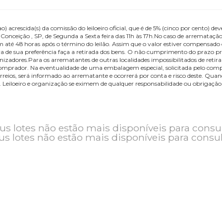
erá(ao) acrescida(s) da comissão do leiloeiro oficial, que é de 5% (cinco
a Nova Conceição , SP, de Segunda a Sexta feira das 11h às 17h.No caso d
ositado em até 48 horas após o término do leilão. Assim que o valor est
ortadora de sua preferência faça a retirada dos bens. O não cumprimento
organizadores.Para os arrematantes de outras localidades impossibilit
ente comprador. Na eventualidade de uma embalagem especial, solici
a ou Correios, será informado ao arrematante e ocorrerá por conta e r
 Correios. Leiloeiro e organização se eximem de qualquer responsabilida
o e seus lotes não estão mais disponíveis pa
seus lotes não estão mais disponíveis pa