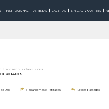
EGORIAS
INSTITUCIONAL
ARTISTAS
GALERIAS
SPECIALTY
Leiloeiro: Francesco Budano Junior
E E ANTIGUIDADES
:30h
Termos de Uso
Pagamentos e Retiradas
Leilões