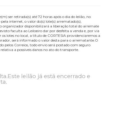
 por cento) deve(m) ser retirada(s) até 72 horas após o dia do leilão, no
e arrematação pela internet, o valor do(s) lote(s) arrematado(s),
iver compensado o organizador disponibilizará a liberação total do arre
 do prazo previsto faculta ao Leiloeiro dar por desfeita a venda e, po
ados de retirar os lotes no local, a título de CORTESIA providenciare
tada pelo comprador, será informado o valor desta para o arrematan
isco deste. Quando pelos Correios, todo envio será postado com seguro
de ou obrigação relativa a possíveis danos no ato do transporte.
ra consulta.Este leilão já está encerrado e
ra consulta.