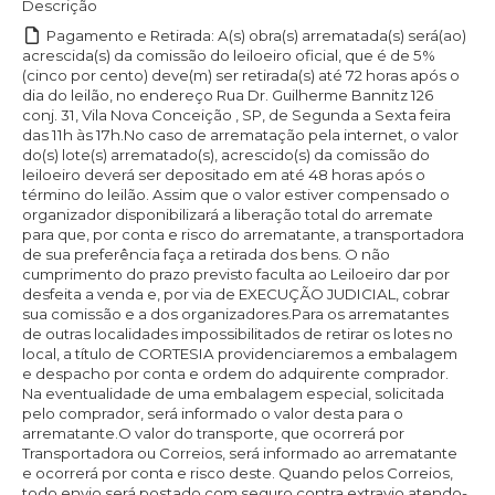
Descrição
Pagamento e Retirada: A(s) obra(s) arrematada(s) será(ao)
acrescida(s) da comissão do leiloeiro oficial, que é de 5%
(cinco por cento) deve(m) ser retirada(s) até 72 horas após o
dia do leilão, no endereço Rua Dr. Guilherme Bannitz 126
conj. 31, Vila Nova Conceição , SP, de Segunda a Sexta feira
das 11h às 17h.No caso de arrematação pela internet, o valor
do(s) lote(s) arrematado(s), acrescido(s) da comissão do
leiloeiro deverá ser depositado em até 48 horas após o
término do leilão. Assim que o valor estiver compensado o
organizador disponibilizará a liberação total do arremate
para que, por conta e risco do arrematante, a transportadora
de sua preferência faça a retirada dos bens. O não
cumprimento do prazo previsto faculta ao Leiloeiro dar por
desfeita a venda e, por via de EXECUÇÃO JUDICIAL, cobrar
sua comissão e a dos organizadores.Para os arrematantes
de outras localidades impossibilitados de retirar os lotes no
local, a título de CORTESIA providenciaremos a embalagem
e despacho por conta e ordem do adquirente comprador.
Na eventualidade de uma embalagem especial, solicitada
pelo comprador, será informado o valor desta para o
arrematante.O valor do transporte, que ocorrerá por
Transportadora ou Correios, será informado ao arrematante
e ocorrerá por conta e risco deste. Quando pelos Correios,
todo envio será postado com seguro contra extravio atendo-