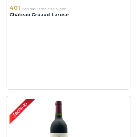
401
Bebidas Especiais
>
Vinho
Château Gruaud-Larose