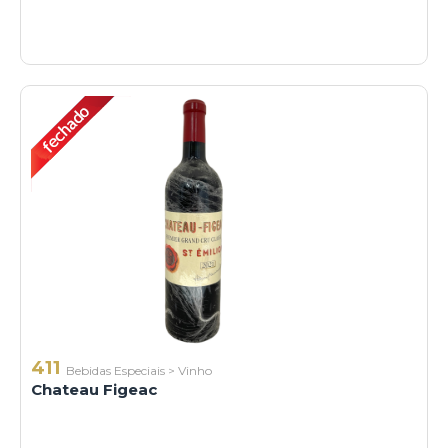
411
Bebidas Especiais
>
Vinho
Chateau Figeac