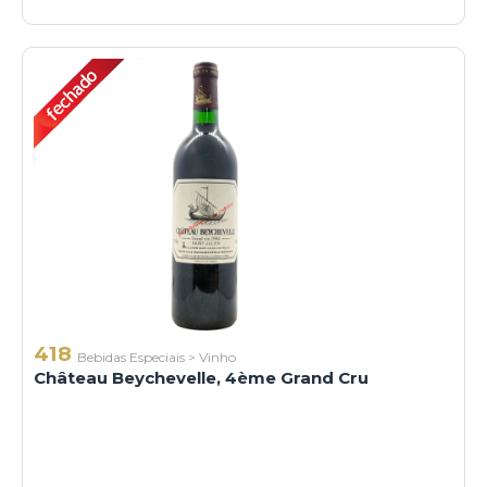
418
Bebidas Especiais
>
Vinho
Château Beychevelle, 4ème Grand Cru