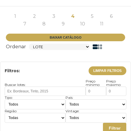
1
2
3
4
5
6
7
8
9
10
11
BAIXAR CATÁLOGO
Ordenar
Filtros:
LIMPAR FILTROS
Preço
Preço
Buscar lotes:
mínimo:
máximo:
Tipo:
País:
Região:
Vintage:
Filtrar