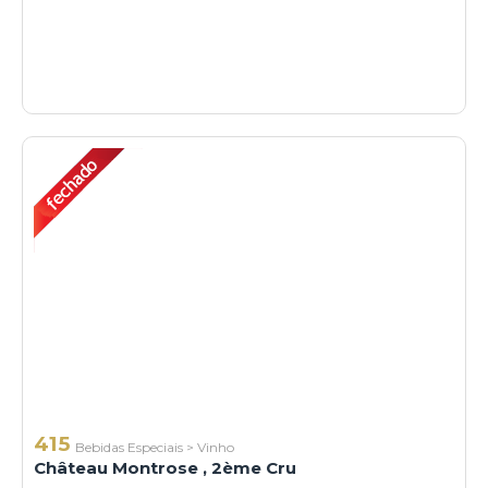
415
Bebidas Especiais
>
Vinho
Château Montrose , 2ème Cru