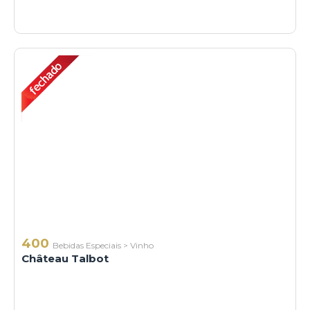
400
Bebidas Especiais
>
Vinho
Château Talbot