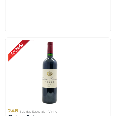
248
Bebidas Especiais
>
Vinho