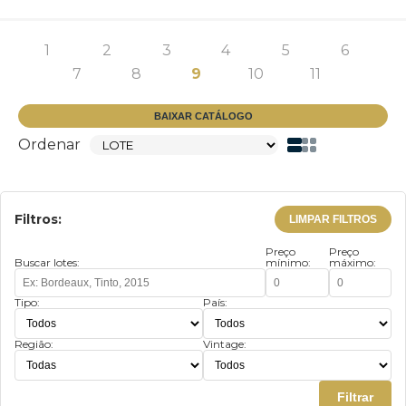
1
2
3
4
5
6
7
8
9
10
11
BAIXAR CATÁLOGO
Ordenar
Filtros:
LIMPAR FILTROS
Preço
Preço
Buscar lotes:
mínimo:
máximo:
Tipo:
País:
Região:
Vintage:
Filtrar