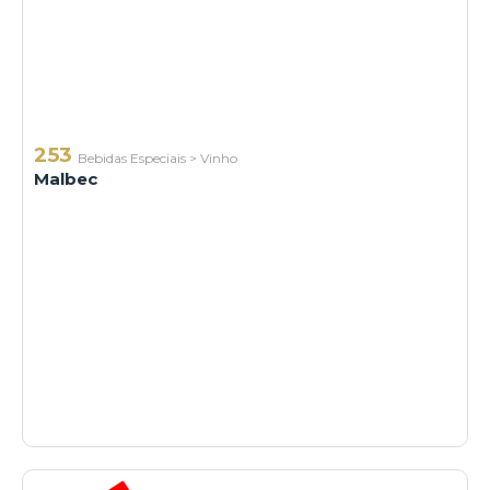
253
Bebidas Especiais
>
Vinho
Malbec