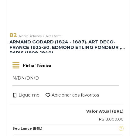
82
Antiguidades
>
Art Deco
ARMAND GODARD (1824 - 1887). ART DECO-
FRANCE 1925-30. EDMOND ETLING FONDEUR ,
PARIS (1909-1940)
Ficha Técnica
N/D
N/D
N/D
Ligue-me
Adicionar aos favoritos
Valor Atual (BRL)
R$ 8.000,00
Seu Lance (BRL)