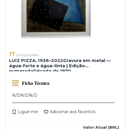
17
Antiguidades
LUIZ PIZZA, 1936–2022Gravura em metal —
água-forte e água-tinta | Edição
numeradaDécada de 1970
Ficha Técnica
N/D
N/D
N/D
Ligue-me
Adicionar aos favoritos
Valor Atual (BRL)