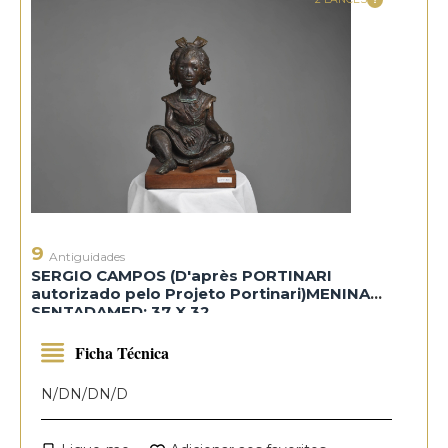
9
Antiguidades
SERGIO CAMPOS (D'après PORTINARI
autorizado pelo Projeto Portinari)MENINA
SENTADAMED: 37 X 32
Ficha Técnica
N/D
N/D
N/D