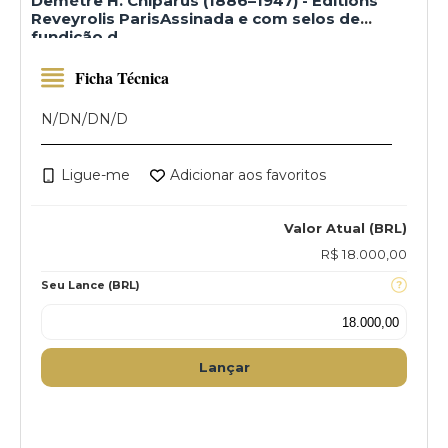
Demétre H. Chiparus (1886–1947) - Editions
Reveyrolis ParisAssinada e com selos de
fundição d
Ficha Técnica
N/D
N/D
N/D
Ligue-me
Adicionar aos favoritos
Valor Atual (BRL)
R$ 18.000,00
Seu Lance (BRL)
Lançar