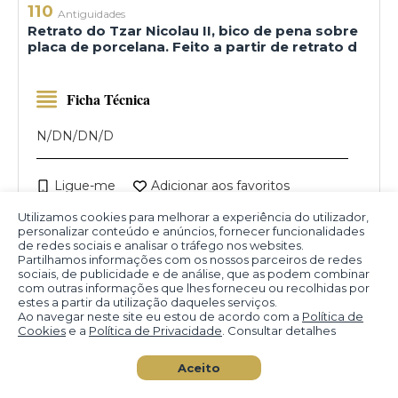
110
Antiguidades
Retrato do Tzar Nicolau II, bico de pena sobre
placa de porcelana. Feito a partir de retrato d
Ficha Técnica
N/D
N/D
N/D
Ligue-me
Adicionar aos favoritos
Utilizamos cookies para melhorar a experiência do utilizador,
personalizar conteúdo e anúncios, fornecer funcionalidades
Valor Atual (BRL)
de redes sociais e analisar o tráfego nos websites.
R$ 500,00
Partilhamos informações com os nossos parceiros de redes
sociais, de publicidade e de análise, que as podem combinar
Seu Lance (BRL)
com outras informações que lhes forneceu ou recolhidas por
estes a partir da utilização daqueles serviços.
Ao navegar neste site eu estou de acordo com a
Política de
Cookies
e a
Política de Privacidade
. Consultar detalhes
Lançar
Aceito