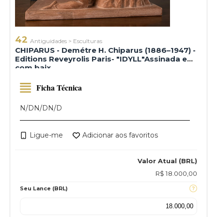
42
Antiguidades
>
Esculturas
CHIPARUS - Demétre H. Chiparus (1886–1947) -
Editions Reveyrolis Paris- "IDYLL"Assinada e
com baix
Ficha Técnica
N/D
N/D
N/D
Ligue-me
Adicionar aos favoritos
Valor Atual (BRL)
R$ 18.000,00
Seu Lance (BRL)