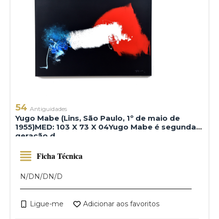
54
Antiguidades
Yugo Mabe (Lins, São Paulo, 1º de maio de
1955)MED: 103 X 73 X 04Yugo Mabe é segunda
geração d
Ficha Técnica
N/D
N/D
N/D
Ligue-me
Adicionar aos favoritos