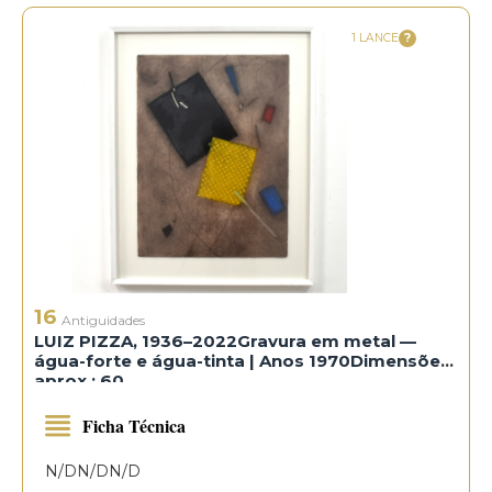
1 LANCE
16
Antiguidades
LUIZ PIZZA, 1936–2022Gravura em metal —
água-forte e água-tinta | Anos 1970Dimensões
aprox.: 60
Ficha Técnica
N/D
N/D
N/D