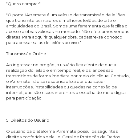
"Quero comprar"
"O portal iArremate é um veículo de transmissão de leilões
que transmite os maiores e melhores leilões de arte e
antiguidades do Brasil. Somos uma ferramenta que facilita o
acesso a obras valiosas no mercado. Não efetuamos vendas
diretas. Para adquirir qualquer obra, cadastre-se conosco
para acessar salas de leilões ao vivo."
Transmissão Online
Ao ingressar no pregão, o usuário fica ciente de que a
realização do leilão é em tempo real, e os lances são
transmitidos de forma imediata por meio do clique. Contudo,
o iArremate não se responsabiliza por quaisquer
interrupções, instabilidades ou quedas na conexão de
internet, que são riscos inerentes à escolha do meio digital
para participação.
5. Direitos do Usuário
O usuário da plataforma iArremate possui os seguintes
direitos conferidos pela Lei Geral de Proteção de Dados