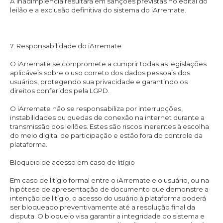
A inadimplência resultará em sanções previstas no edital do
leilão e a exclusão definitiva do sistema do iArremate.
7. Responsabilidade do iArremate
O iArremate se compromete a cumprir todas as legislações
aplicáveis sobre o uso correto dos dados pessoais dos
usuários, protegendo sua privacidade e garantindo os
direitos conferidos pela LGPD.
O iArremate não se responsabiliza por interrupções,
instabilidades ou quedas de conexão na internet durante a
transmissão dos leilões. Estes são riscos inerentes à escolha
do meio digital de participação e estão fora do controle da
plataforma.
Bloqueio de acesso em caso de litígio
Em caso de litígio formal entre o iArremate e o usuário, ou na
hipótese de apresentação de documento que demonstre a
intenção de litígio, o acesso do usuário à plataforma poderá
ser bloqueado preventivamente até a resolução final da
disputa. O bloqueio visa garantir a integridade do sistema e