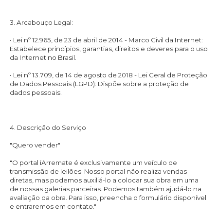
3. Arcabouço Legal:
• Lei nº 12.965, de 23 de abril de 2014 - Marco Civil da Internet:
Estabelece princípios, garantias, direitos e deveres para o uso
da Internet no Brasil.
• Lei nº 13.709, de 14 de agosto de 2018 - Lei Geral de Proteção
de Dados Pessoais (LGPD): Dispõe sobre a proteção de
dados pessoais.
4. Descrição do Serviço
"Quero vender"
"O portal iArremate é exclusivamente um veículo de
transmissão de leilões. Nosso portal não realiza vendas
diretas, mas podemos auxiliá-lo a colocar sua obra em uma
de nossas galerias parceiras. Podemos também ajudá-lo na
avaliação da obra. Para isso, preencha o formulário disponível
e entraremos em contato."