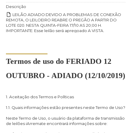
Descrição
LEILÃO ADIADO:DEVIDO A PROBLEMAS DE CONEXÃO
REMOTA, O LEILOEIRO REABRE O PREGÃO A PARTIR DO
LOTE 020. NESTA QUINTA-FEIRA 17/10 AS 20;00 H.
IMPORTANTE: Esse leilão será apregoado A VISTA.
MODALIDADES: DEPÓSITO BANCÁRIO. Entre em contato:
(35) 3332-4150 e (35) 3331-6966. No caso de arrematação os
valores deverão ser quitados, em até 72 horas, após
recebimento do E-MAIL DE COBRANÇA. O não
cumprimento do prazo previsto, Leiloeiro dará por desfeita a
Termos de uso do FERIADO 12
venda e, por via de EXECUÇÃO JUDICIAL, cobrará sua
comissão e a dos organizadores. DÚVIDAS POR FAVOR
CONTATE: (35) 3332-4150 e (35) 3331-6966.
OUTUBRO - ADIADO (12/10/2019)
1. Aceitação dos Termos e Políticas
1.1. Quais informações estão presentes neste Termo de Uso?
Neste Termo de Uso, o usuário da plataforma de transmissão
de leilões iArremate encontrará informações sobre: