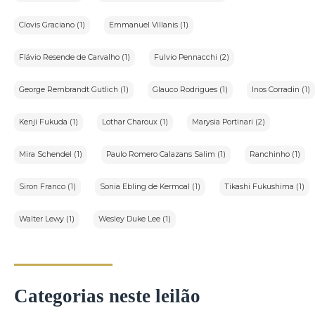
Clovis Graciano (1)
Emmanuel Villanis (1)
Flávio Resende de Carvalho (1)
Fulvio Pennacchi (2)
George Rembrandt Gutlich (1)
Glauco Rodrigues (1)
Inos Corradin (1)
Kenji Fukuda (1)
Lothar Charoux (1)
Marysia Portinari (2)
Mira Schendel (1)
Paulo Romero Calazans Salim (1)
Ranchinho (1)
Siron Franco (1)
Sonia Ebling de Kermoal (1)
Tikashi Fukushima (1)
Walter Lewy (1)
Wesley Duke Lee (1)
Categorias neste leilão