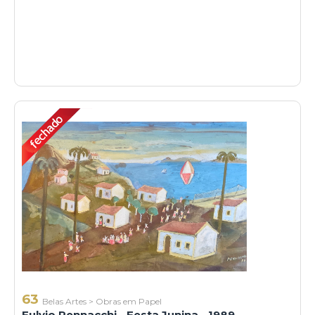
63
Belas Artes
>
Obras em Papel
Fulvio Pennacchi - Festa Junina - 1989