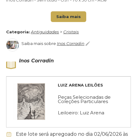
Inos Corradin - Sem título - OST - 70 x 50 cm - Acie
Saiba mais
Categoria:
Antiguidades
>
Cristais
Saiba mais sobre
Inos Corradin
Inos Corradin
LUIZ ARENA LEILÕES
Peças Selecionadas de
Coleções Particulares
Leiloeiro: Luiz Arena
Este lote será apregoado no dia 02/06/2026 às