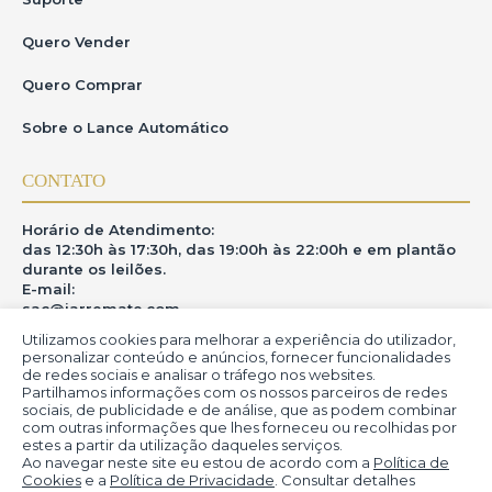
os atualizados.
•Manter a confidencialidade de seu login e
Quero Vender
senha,responsabilizando-se por seu uso.
•Arcar com as obrigações assumidas ao realizar
Quero Comprar
lances,inclusive o pagamento dos lotes arrematados.Em caso
de desistência,o usuário estásujeito ao pagamento de uma
taxa de administração,comissão do leiloeiro e multa de
Sobre o Lance Automático
20%devidaàgaleria e 10%devida ao iArremate.
•Rejeição de procuração:O iArremate não reconhece a
CONTATO
validade de procurações privadas ou informais para o acesso e
uso da plataforma.O acessoérestrito ao próprio
usuário,queéexclusivamente responsável por suas ações e
lances realizados no sistema.Somente seráaceita procuração
Horário de Atendimento:
por instrumento públicos,formalizada em Cartório,com
das 12:30h às 17:30h, das 19:00h às 22:00h e em plantão
poderes específicos para representação no leilão,e esta
deveráser apresentada com antecedência mínima de 48
durante os leilões.
horas antes do pregão ou do lance,para que possa ser
E-mail:
validada e registrada pela equipe do iArremate.Caso a
sac@iarremate.com
procuração não seja apresentada dentro do prazo
estipulado,o acesso ao sistema seránegado ao procurador.
Utilizamos cookies para melhorar a experiência do utilizador,
ONDE ESTAMOS
A inadimplência resultaráem sanções previstas no edital do
personalizar conteúdo e anúncios, fornecer funcionalidades
leilão e a exclusão definitiva do sistema do iArremate.
de redes sociais e analisar o tráfego nos websites.
Partilhamos informações com os nossos parceiros de redes
R. Heitor Modesto, 28 - Estação São Lourenço - MG
sociais, de publicidade e de análise, que as podem combinar
CEP: 37470-000
7.Responsabilidade do iArremate
com outras informações que lhes forneceu ou recolhidas por
estes a partir da utilização daqueles serviços.
O iArremate se compromete a cumprir todas as legislações
Ao navegar neste site eu estou de acordo com a
Política de
aplicáveis sobre o uso correto dos dados pessoais dos
Cookies
e a
Política de Privacidade
. Consultar detalhes
usuários,protegendo sua privacidade e garantindo os direitos