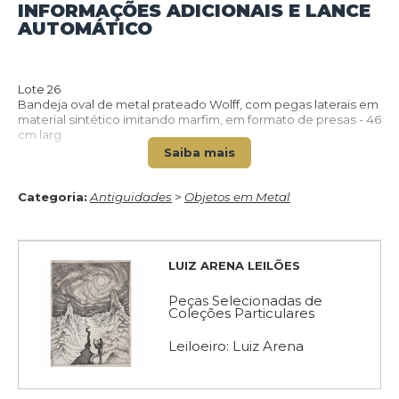
VOLTAR PARA O CATÁLOGO
INFORMAÇÕES ADICIONAIS E LANCE
AUTOMÁTICO
Lote 26
Bandeja oval de metal prateado Wolff, com pegas laterais em
material sintético imitando marfim, em formato de presas - 46
cm larg
Saiba mais
Categoria:
Antiguidades
>
Objetos em Metal
LUIZ ARENA LEILÕES
Peças Selecionadas de
Coleções Particulares
Leiloeiro: Luiz Arena