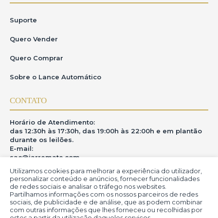
Suporte
Quero Vender
Quero Comprar
Sobre o Lance Automático
CONTATO
Horário de Atendimento:
das 12:30h às 17:30h, das 19:00h às 22:00h e em plantão
durante os leilões.
E-mail:
sac@iarremate.com
Utilizamos cookies para melhorar a experiência do utilizador,
ONDE ESTAMOS
personalizar conteúdo e anúncios, fornecer funcionalidades
de redes sociais e analisar o tráfego nos websites.
Partilhamos informações com os nossos parceiros de redes
R. Heitor Modesto, 28 - Estação São Lourenço - MG
sociais, de publicidade e de análise, que as podem combinar
CEP: 37470-000
com outras informações que lhes forneceu ou recolhidas por
estes a partir da utilização daqueles serviços.