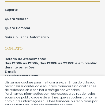
Suporte
Quero Vender
Quero Comprar
Sobre o Lance Automático
CONTATO
Horário de Atendimento:
das 12:30h às 17:30h, das 19:00h às 22:00h e em plantão
durante os leilões.
E-mail:
sac@iarremate.com
Utilizamos cookies para melhorar a experiência do utilizador,
ONDE ESTAMOS
personalizar conteúdo e anúncios, fornecer funcionalidades
de redes sociais e analisar o tráfego nos websites.
Partilhamos informações com os nossos parceiros de redes
R. Heitor Modesto, 28 - Estação São Lourenço - MG
sociais, de publicidade e de análise, que as podem combinar
CEP: 37470-000
com outras informações que lhes forneceu ou recolhidas por
estes a partir da utilização daqueles serviços.