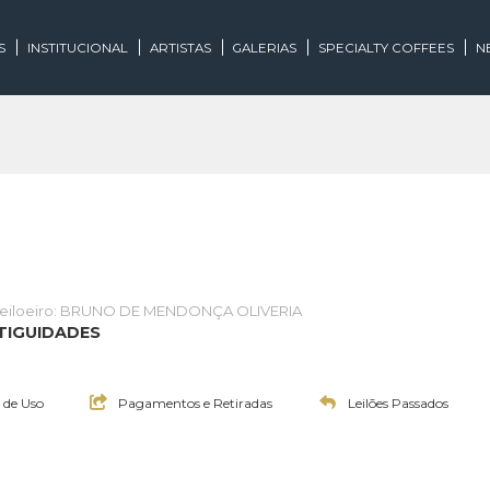
EGORIAS
INSTITUCIONAL
ARTISTAS
GALERIAS
SPECIALTY
te
Leiloeiro: BRUNO DE MENDONÇA OLIVERIA
E E ANTIGUIDADES
0:00h
Termos de Uso
Pagamentos e Retiradas
Leilões