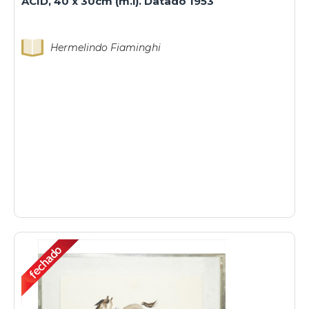
ACID, 40 x 30cm (m.i). Datado 1953
Hermelindo Fiaminghi