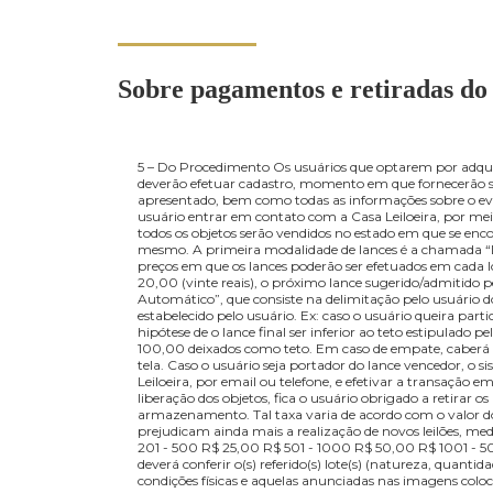
Contato
Exposição
Sobre pagamentos e retirada
5 – Do Procedimento Os usuários que optarem po
deverão efetuar cadastro, momento em que fornece
apresentado, bem como todas as informações sobre 
usuário entrar em contato com a Casa Leiloeira,
todos os objetos serão vendidos no estado em q
mesmo. A primeira modalidade de lances é a chama
preços em que os lances poderão ser efetuados e
20,00 (vinte reais), o próximo lance sugerido/a
Automático”, que consiste na delimitação pelo us
estabelecido pelo usuário. Ex: caso o usuário q
hipótese de o lance final ser inferior ao teto est
100,00 deixados como teto. Em caso de empate, ca
tela. Caso o usuário seja portador do lance vence
Leiloeira, por email ou telefone, e efetivar a t