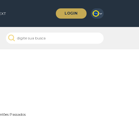
LOGIN
 COFFEES
NEXT
as
Leilões Passados