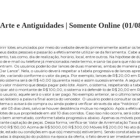
s do Arte e Antiguidades | Somente Onli
r adquirirr lotes anunciados por meio do website deverão primeiramen
rão seus dados pessoais e passarão a efetivamente utilizar-se da ferram
o evento, tais como, dia de realização, horário, local, entre outros. N
 por meio de e-mail ou telefone já mencionados neste termo, e saná-la
ue se encontram. Os usuários poderão dar lances de duas maneiras, am
da “Dar Lance”. Nela, o usuário deverá respeitar a tabela progressiva 
m cada lote, variando conforme o valor da peça. Por exemplo, lances d
dmitido pelo sistema será de R$ 40,00 (quarenta reais) e assim suces
uário do valor máximo que deseja pagar pelo lote. Assim, o sistema, res
ueira participar até o montante de R$ 100,00, o sistema irá defendê-lo
ipulado pelo usuário, aquele será o valor à ser pago. No exemplo anterior,
berá ao leiloeiro a palavra final acerca do vencedor. O usuário poder
dor, o sistema o avisará da compra ou ainda poderá verificar através da
ransação em até 03 dias úteis, salvo se houver desistência mútua no ne