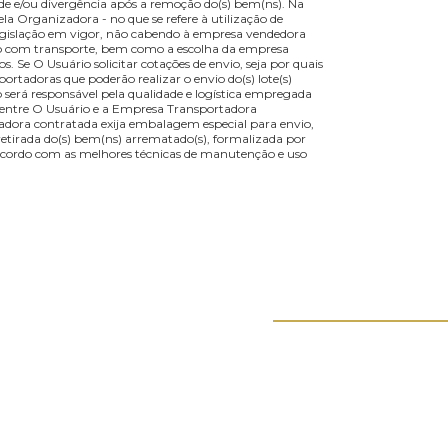
o ocorra, será cobrado pelo atraso na retirada dos móveis, uma taxa de
as os móveis possuem valor fixo, uma vez que ocupam mais espaço e
e Arrematação Taxa de Armazenamento (Diária) R$ 20 - 200 R$ 20,00 R$
,00 No ato da retirada do(s) bem(ns) arrematado(s), o arrematante
ndo constatada qualquer divergência e/ou irregularidade entre as
 ser imediatamente informado, por escrito, à Organizadora, ficando a
uer irregularidade e/ou divergência após a remoção do(s) bem(ns). Na
stabelecidas pela Organizadora - no que se refere à utilização de
abelecidos pela legislação em vigor, não cabendo à empresa vendedora
retirada. O custo com transporte, bem como a escolha da empresa
ns arrematados. Se O Usuário solicitar cotações de envio, seja por qua
empresas transportadoras que poderão realizar o envio do(s) lote(s)
ganizadora não será responsável pela qualidade e logística empregada
do diretamente entre O Usuário e a Empresa Transportadora
presa Transportadora contratada exija embalagem especial para envio
is custos. Com a retirada do(s) bem(ns) arrematado(s), formalizada por
 mantê-lo(s) de acordo com as melhores técnicas de manutenção e uso