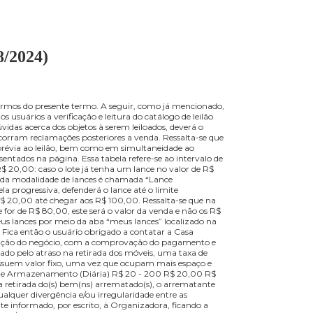
ne (01/08/2024)
te aceitar os termos do presente termo. A seguir, como já mencionad
enta. Cabe aos usuários a verificação e leitura do catálogo de leilão
a hipótese de dúvidas acerca dos objetos à serem leiloados, deverá o
s para que não ocorram reclamações posteriores a venda. Ressalta-se q
bas de maneira prévia ao leilão, bem como em simultaneidade ao
de lances apresentados na página. Essa tabela refere-se ao intervalo d
e R$ 20,00 em R$ 20,00: caso o lote já tenha um lance no valor de R$
sivamente. A segunda modalidade de lances é chamada “Lance
peitando a tabela progressiva, defenderá o lance até o limite
 de R$ 20,00 em R$ 20,00 até chegar aos R$ 100,00. Ressalta-se que na
 se o último lance for de R$ 80,00, este será o valor da venda e não os R
á consultar os seus lances por meio da aba “meus lances” localizado na
 aba “histórico”. Fica então o usuário obrigado a contatar a Casa
gócio. Após a efetivação do negócio, com a comprovação do pagamento e