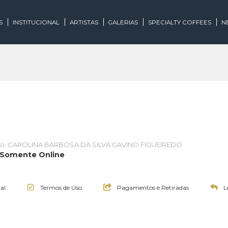
EGORIAS
INSTITUCIONAL
ARTISTAS
GALERIAS
SPECIALTY
Leiloeiro: CAROLINA BARBOSA DA SILVA GAVINO FIGUEIREDO
ades | Somente Online
17:00h
Edital
Termos de Uso
Pagamentos e Retirad