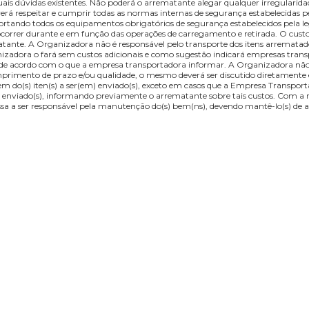
etirar os lotes de sua propriedade em até 10 dias corridos. Caso isso nã
 valor do bem arrematado, conforme tabela progressiva abaixo. Apen
ilões, mediante captação de peças. Dessa forma, verifica-se: Valor d
1001 - 5000 R$ 150,00 Acima de R$ 5000,00 R$ 300,00 Móveis R$ 200
a, quantidade, estado ou condições em que o(s) mesmo(s) estiver(em). Se
ns colocadas à disposição do público na época da oferta, o fato deverá
as eventuais dúvidas existentes. Não poderá o arrematante alegar qualq
nte deverá respeitar e cumprir todas as normas internas de segurança e
icado e portando todos os equipamentos obrigatórios de segurança est
nham a ocorrer durante e em função das operações de carregamento e 
o arrematante. A Organizadora não é responsável pelo transporte dos ite
a Organizadora o fará sem custos adicionais e como sugestão indicará 
entrega, de acordo com o que a empresa transportadora informar. A Or
 descumprimento de prazo e/ou qualidade, o mesmo deverá ser discuti
balagem do(s) iten(s) a ser(em) enviado(s), exceto em casos que a Em
s) a ser(em) enviado(s), informando previamente o arrematante sobre ta
tante passa a ser responsável pela manutenção do(s) bem(ns), devendo