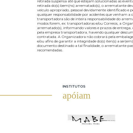
liberação dos objetos, fica o usuário obrigado a r
armazenamento. Tal taxa varia de acordo com o
prejudicam ainda mais a realização de novos le
201 - 500 R$ 25,00 R$ 501 - 1000 R$ 50,00 R$ 
deverá conferir o(s) referido(s) lote(s) (naturez
condições físicas e aquelas anunciadas nas image
retirada suspensa até que estejam solucionadas 
retirada do(s) bem(ns) arrematado(s), o arremata
veículo apropriado, pessoal devidamente identif
qualquer responsabilidade por acidentes que ve
transportadora são de inteira responsabilidade d
modos forem, ex: transportadoras e/ou Correios, 
arrematado(s), informando valores e prazos de 
pela empresa transportadora, havendo qualquer
contratada. A Organizadora não cobrará pela em
e/ou afins de garantir a integridade do(s) iten(
documento destinado a tal finalidade, o arrema
recomendadas.
INSTITUTOS