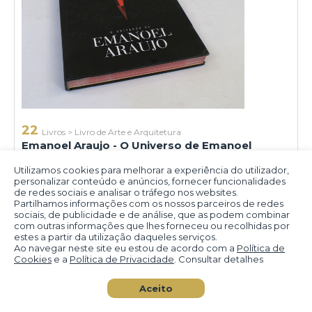
22
Livros
>
Livro de Arte e Arquitetura
Emanoel Araujo - O Universo de Emanoel
Araujo - Claudio Leal - Editora Capella - 2019 -
327 pgs - ilustrado p/b
Utilizamos cookies para melhorar a experiência do utilizador,
personalizar conteúdo e anúncios, fornecer funcionalidades
de redes sociais e analisar o tráfego nos websites.
Partilhamos informações com os nossos parceiros de redes
sociais, de publicidade e de análise, que as podem combinar
Emanoel Alves de Araujo
com outras informações que lhes forneceu ou recolhidas por
estes a partir da utilização daqueles serviços.
Ao navegar neste site eu estou de acordo com a
Política de
Cookies
e a
Política de Privacidade
. Consultar detalhes
Aceito