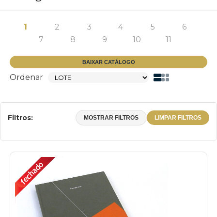
1
2
3
4
5
6
7
8
9
10
11
BAIXAR CATÁLOGO
Ordenar
Filtros:
MOSTRAR FILTROS
LIMPAR FILTROS