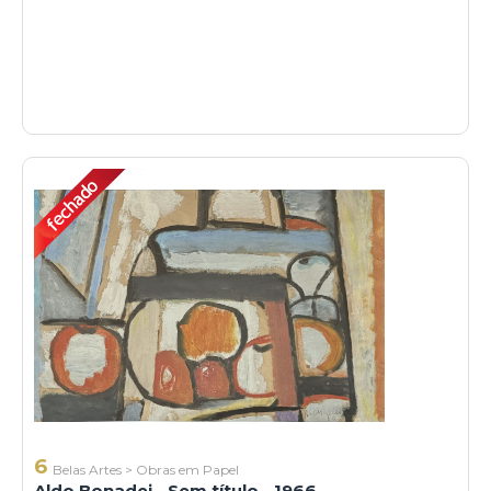
6
Belas Artes
>
Obras em Papel
Aldo Bonadei - Sem título - 1966