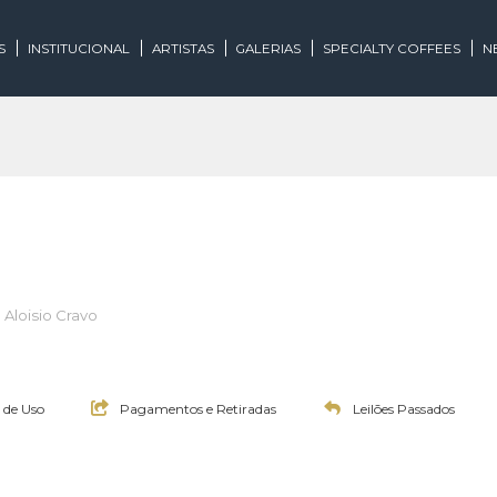
EGORIAS
INSTITUCIONAL
ARTISTAS
GALERIAS
SPECIALTY
iloeiro: Aloisio Cravo
0:00h
Termos de Uso
Pagamentos e Retiradas
Leilões