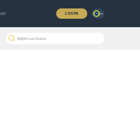
LOGIN
 COFFEES
NEXT
 Passados