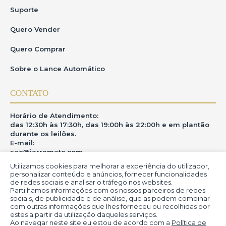
Suporte
Quero Vender
Quero Comprar
Sobre o Lance Automático
CONTATO
Horário de Atendimento:
das 12:30h às 17:30h, das 19:00h às 22:00h e em plantão
durante os leilões.
E-mail:
sac@iarremate.com
Utilizamos cookies para melhorar a experiência do utilizador,
ONDE ESTAMOS
personalizar conteúdo e anúncios, fornecer funcionalidades
de redes sociais e analisar o tráfego nos websites.
Partilhamos informações com os nossos parceiros de redes
R. Heitor Modesto, 28 - Estação São Lourenço - MG
sociais, de publicidade e de análise, que as podem combinar
CEP: 37470-000
com outras informações que lhes forneceu ou recolhidas por
estes a partir da utilização daqueles serviços.
Ao navegar neste site eu estou de acordo com a
Política de