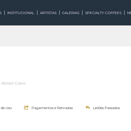
EGORIAS
INSTITUCIONAL
ARTISTAS
GALERIAS
SPECIALTY
iloeiro: Aloisio Cravo
0:00h
Termos de Uso
Pagamentos e Retiradas
Leilões