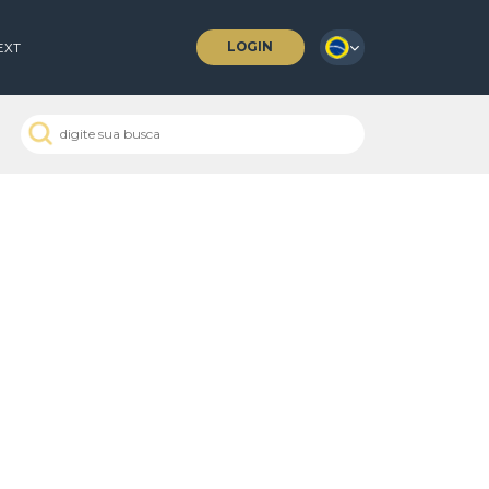
LOGIN
 COFFEES
NEXT
 Passados