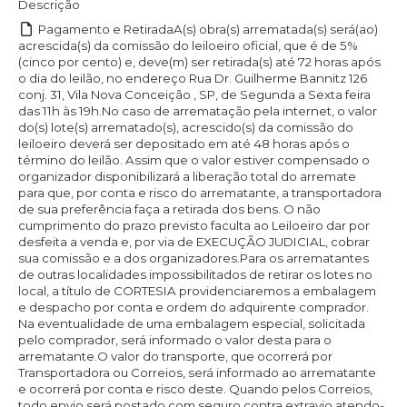
Descrição
Pagamento e RetiradaA(s) obra(s) arrematada(s) será(ao)
acrescida(s) da comissão do leiloeiro oficial, que é de 5%
(cinco por cento) e, deve(m) ser retirada(s) até 72 horas após
o dia do leilão, no endereço Rua Dr. Guilherme Bannitz 126
conj. 31, Vila Nova Conceição , SP, de Segunda a Sexta feira
das 11h às 19h.No caso de arrematação pela internet, o valor
do(s) lote(s) arrematado(s), acrescido(s) da comissão do
leiloeiro deverá ser depositado em até 48 horas após o
término do leilão. Assim que o valor estiver compensado o
organizador disponibilizará a liberação total do arremate
para que, por conta e risco do arrematante, a transportadora
de sua preferência faça a retirada dos bens. O não
cumprimento do prazo previsto faculta ao Leiloeiro dar por
desfeita a venda e, por via de EXECUÇÃO JUDICIAL, cobrar
sua comissão e a dos organizadores.Para os arrematantes
de outras localidades impossibilitados de retirar os lotes no
local, a título de CORTESIA providenciaremos a embalagem
e despacho por conta e ordem do adquirente comprador.
Na eventualidade de uma embalagem especial, solicitada
pelo comprador, será informado o valor desta para o
arrematante.O valor do transporte, que ocorrerá por
Transportadora ou Correios, será informado ao arrematante
e ocorrerá por conta e risco deste. Quando pelos Correios,
todo envio será postado com seguro contra extravio atendo-