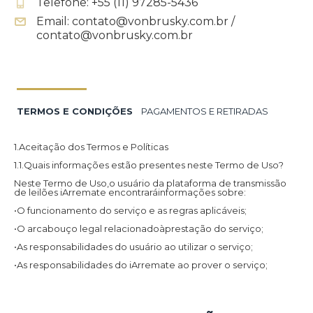
Telefone: +55 (11) 97285-5436
Email: contato@vonbrusky.com.br /
contato@vonbrusky.com.br
TERMOS E CONDIÇÕES
PAGAMENTOS E RETIRADAS
1.Aceitação dos Termos e Políticas
1.1.Quais informações estão presentes neste Termo de Uso?
Neste Termo de Uso,o usuário da plataforma de transmissão
de leilões iArremate encontraráinformações sobre:
•O funcionamento do serviço e as regras aplicáveis;
•O arcabouço legal relacionadoàprestação do serviço;
•As responsabilidades do usuário ao utilizar o serviço;
•As responsabilidades do iArremate ao prover o serviço;
•Informações para contato,caso exista alguma dúvida ou seja
necessário atualizar informações;
•O foro responsável por eventuais reclamações caso questões