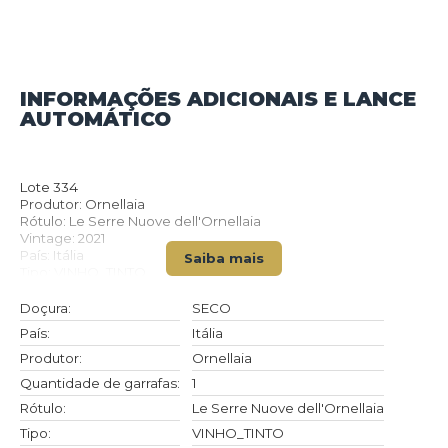
INFORMAÇÕES ADICIONAIS E LANCE
VOLTAR PARA O CATÁLOGO
AUTOMÁTICO
Lote 334
Produtor: Ornellaia
Rótulo: Le Serre Nuove dell'Ornellaia
Vintage: 2021
País: Itália
Saiba mais
Tipo: VINHO_TINTO
Doçura: SECO
Volume(ml): 750
Doçura:
SECO
Quantidade de garrafas: 1
País:
Itália
Produtor:
Ornellaia
Quantidade de garrafas:
1
Rótulo:
Le Serre Nuove dell'Ornellaia
Tipo:
VINHO_TINTO