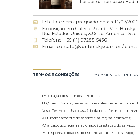
RICARDO VON B
Leilão de Vinhos c
Leiloeiro: Francesc
Este lote será apregoado no dia 14/0
Exposição em Galeria Ricardo Von Br
Rua Estados Unidos, 336, Jd. América
Telefone: +55 (11) 97285-5436
Email: contato@vonbrusky.com.br 
TERMOS E CONDIÇÕES
PAGAMENTOS E 