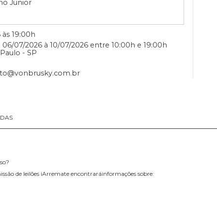
RUSKY
om Marcelo Copello
o Budano Junior
7/2026 às 19:00h
usky - 06/07/2026 à 10/07/2026 entre 10:00h e 19:00h
 - São Paulo - SP
/ contato@vonbrusky.com.br
RETIRADAS