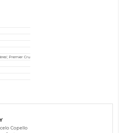
es', Premier Cru
Serpentières', Premier Cru