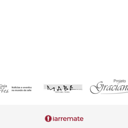
o de transmissão de leilões. Nosso portal não realiza vendas diretas, 
ão da obra. Para isso, preencha o formulário disponível e entraremos
ORTAL
 de leilões que transmite os maiores e melhores leilões de arte e anti
as. Para adquirir qualquer obra, cadastre-se conosco para acessar salas
e que a realização do leilãoéem tempo real,e os lances são transmitido
bilidades ou quedas na conexão de internet,que são riscos inerentesàesc
guintes direitos conferidos pela Lei Geral de Proteção de Dados Pesso
onfirmação de que os dados pessoais são tratados e,se for o caso,direito d
e correção de dados incompletos,inexatos ou desatualizados.
18,IV):Eliminação de dados desnecessários,excessivos ou tratados de fo
opor ao tratamento de dados por motivos relacionadosàsua situação parti
ortabilidade dos dados a outro fornecedor de serviço ou produto,mediante
matizadas(Art.20,LGPD):Revisão de decisões automatizadas que afetem in