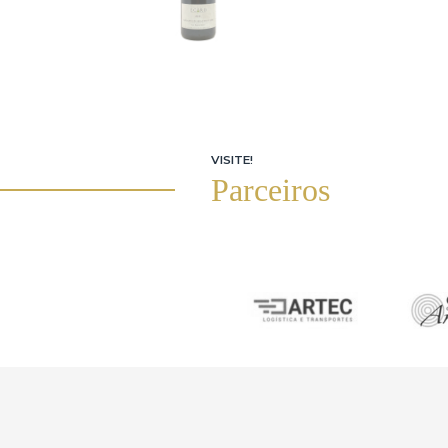
4.Descrição do Serviço
"Quero vender"
"O portal iArremate é exclusivamente um veícul
parceiras. Podemos também ajudá-lo na avaliaç
"Quero comprar"
LOTES QUE JÁ VISITEI NO P
"O portal iArremate é um veículo de transmissão
valiosas no mercado. Não efetuamos vendas diret
Transmissão Online
Ao ingressar no pregão,o usuário fica ciente d
responsabiliza por quaisquer interrupções,insta
5.Direitos do Usuário
O usuário da plataforma iArremate possui os se
•Direito de confirmação e acesso(Art.18,I e II):C
•Direito de retificação(Art.18,III):Solicitação d
•Direitoàlimitação do tratamento dos dados(Art.
•Direito de oposição(Art.18,§2º):Direito de se 
•Direito de portabilidade dos dados(Art.18,V):P
•Direito de não ser submetido a decisões auto