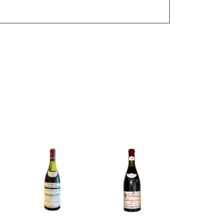
ções sobre o tratamento de dados pessoais,a sua finalidade,como são
 dados.
cidade aplicáveis ao serviço prestado pela plataforma e concorda em