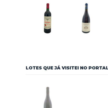
ALGUNS LOTES SUGERIDOS
I-Dado pessoal:informação relacionada a pessoa 
II-Banco de dados:conjunto estruturado de dado
III-Usuário:todas as pessoas naturais que util
IV-Violações de dados pessoais:violação de seg
V-Tratamento:operação realizada com dados p
VI-Controlador:pessoa natural ou jurídica que 
VII-Operador:pessoa natural ou jurídica que r
VIII-Encarregado:pessoa indicada pelo control
IX-Arrematante:usuário que realiza o lance ve
X-Lote:conjunto de bens ou item específico ofer
XI-Pregão:sessão pública em que são aceitos la
3.Arcabouço Legal:
•Lei nº12.965,de 23 de abril de 2014-Marco Civil 
•Lei nº13.709,de 14 de agosto de 2018-Lei Gera