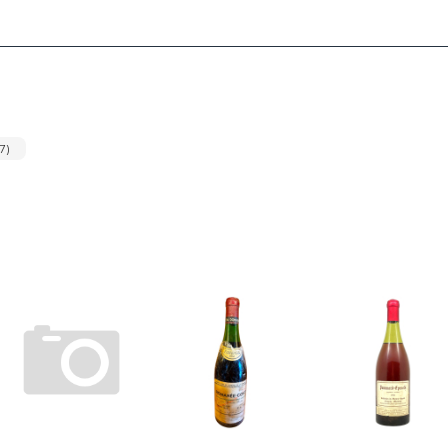
rmo de Uso?
 transmissão de leilões iArremate encontraráinformações sobre:
eis;
rviço;
rviço;
serviço;
úvida ou seja necessário atualizar informações;
 caso questões deste Termo de Uso tenham sido violadas.
o da plataforma de transmissão de leilões iArremate encontraráinforma
rceiros e as medidas de segurança implementadas para proteger esses
vacidade:
 confirma que leu e compreendeu os Termos de Uso e a Política de Priva
inho (607)
e Termo de Uso e Política de Privacidade,consideram-se: