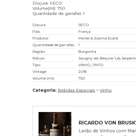
Rótulo: Savigny-les-Beaune 'Les Serpentièr
Vintage: 2018
Região: Borgonha
País: França
Tipo: VINHO_TINTO
Doçura: SECO
Volume(ml): 750
Quantidade de garrafas: 1
Doçura:
SECO
País:
França
Produtor:
Michel & Joanna Ecard
Quantidade de garrafas:
1
Região:
Borgonha
Rótulo:
Savigny-les-Beaune 'Les 
Tipo:
VINHO_TINTO
Vintage:
2018
Volume (ml):
750
Categoria:
Bebidas Especiais
>
Vinho