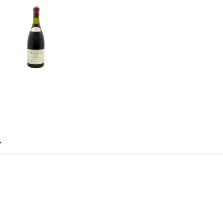
natural identificada ou identificável;
s pessoais,estabelecido em um ou em vários locais,em suporte eletrônic
izarem a plataforma de transmissão de leilões iArremate,para comprar o
urança que provoque,acidental ou ilicitamente,a destruição,perda,alter
essoais,como coleta,armazenamento,processamento,eliminação,entre
decide sobre o tratamento de dados pessoais;
ealiza o tratamento de dados pessoais em nome do controlador;
ador para atuar como canal de comunicação entre o controlador,os titu
ncedor em um leilão;
tado em leilão;
nces para a compra de bens em leilão.
da Internet:Estabelece princípios,garantias,direitos e deveres para o uso
l de Proteção de Dados Pessoais(LGPD):Dispõe sobre a proteção de dados