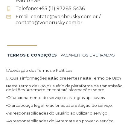
Paulo - SP
Telefone: +55 (11) 97285-5436
Email: contato@vonbrusky.com.br /
contato@vonbrusky.com.br
TERMOS E CONDIÇÕES
PAGAMENTOS E RETIRADAS
1.Aceitação dos Termos e Políticas
1.1.Quais informações estão presentes neste Termo de Uso?
Neste Termo de Uso,o usuário da plataforma de transmissão
de leilões iArremate encontraráinformações sobre:
•O funcionamento do serviço e as regras aplicáveis;
•O arcabouço legal relacionadoàprestação do serviço;
•As responsabilidades do usuário ao utilizar o serviço;
•As responsabilidades do iArremate ao prover o serviço;
•Informações para contato,caso exista alguma dúvida ou seja
necessário atualizar informações;