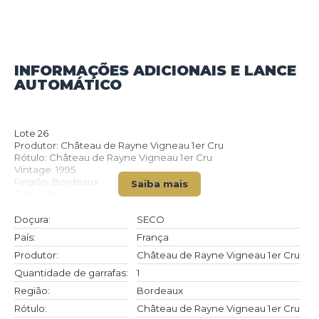
INFORMAÇÕES ADICIONAIS E LANCE
VOLTAR PARA O CATÁLOGO
AUTOMÁTICO
Lote 26
Produtor: Château de Rayne Vigneau 1er Cru
Rótulo: Château de Rayne Vigneau 1er Cru
Vintage: 1995
Região: Bordeaux
Saiba mais
País: França
Tipo: BRANCO
Doçura: SECO
Doçura:
SECO
Volume(ml): 750
País:
França
Quantidade de garrafas: 1
Produtor:
Château de Rayne Vigneau 1er Cru
Quantidade de garrafas:
1
Região:
Bordeaux
Rótulo:
Château de Rayne Vigneau 1er Cru