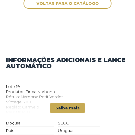
INFORMAÇÕES ADICIONAIS E LANCE
AUTOMÁTICO
VOLTAR PARA O CATÁLOGO
Lote 19
Produtor: Finca Narbona
Rótulo: Narbona Petit Verdot
Vintage: 2018
Região: Carmelo
Saiba mais
País: Uruguai
Tipo: VINHO_TINTO
Doçura: SECO
Doçura:
SECO
Volume(ml): 750
País:
Uruguai
Quantidade de garrafas: 1