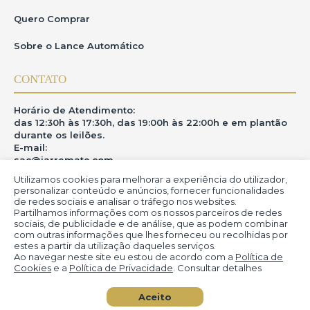
diretas. Para adquirir qualquer obra, cadastre-se conosco para
acessar salas de leilões ao vivo."
Quero Comprar
Transmissão Online
Sobre o Lance Automático
Ao ingressar no pregão,o usuário fica ciente de que a
realização do leilãoéem tempo real,e os lances são
transmitidos de forma imediata por meio do clique.Contudo,o
CONTATO
iArremate não se responsabiliza por quaisquer
interrupções,instabilidades ou quedas na conexão de
internet,que são riscos inerentesàescolha do meio digital para
participação.
Horário de Atendimento:
das 12:30h às 17:30h, das 19:00h às 22:00h e em plantão
durante os leilões.
5.Direitos do Usuário
E-mail:
sac@iarremate.com
O usuário da plataforma iArremate possui os seguintes direitos
conferidos pela Lei Geral de Proteção de Dados
Utilizamos cookies para melhorar a experiência do utilizador,
Pessoais(LGPD):
ONDE ESTAMOS
personalizar conteúdo e anúncios, fornecer funcionalidades
•Direito de confirmação e acesso(Art.18,I e II):Confirmação de
de redes sociais e analisar o tráfego nos websites.
que os dados pessoais são tratados e,se for o caso,direito de
Partilhamos informações com os nossos parceiros de redes
acessá-los.
R. Heitor Modesto, 28 - Estação São Lourenço - MG
sociais, de publicidade e de análise, que as podem combinar
CEP: 37470-000
•Direito de retificação(Art.18,III):Solicitação de correção de
com outras informações que lhes forneceu ou recolhidas por
dados incompletos,inexatos ou desatualizados.
estes a partir da utilização daqueles serviços.
Ao navegar neste site eu estou de acordo com a
Política de
•Direitoàlimitação do tratamento dos
Cookies
e a
Política de Privacidade
. Consultar detalhes
dados(Art.18,IV):Eliminação de dados
desnecessários,excessivos ou tratados de forma irregular.
© iArremate - Portal de Arte (2013-2026)
•Direito de oposição(Art.18,§2º):Direito de se opor ao
Aceito
tratamento de dados por motivos relacionadosàsua situação