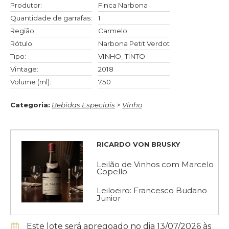
Produtor:
Finca Narbona
Quantidade de garrafas:
1
Região:
Carmelo
Rótulo:
Narbona Petit Verdot
Tipo:
VINHO_TINTO
Vintage:
2018
Volume (ml):
750
Categoria:
Bebidas Especiais
>
Vinho
RICARDO VON BRUSKY
Leilão de Vinhos com Marcelo
Copello
Leiloeiro: Francesco Budano
Junior
Este lote será apregoado no dia 13/07/2026 às