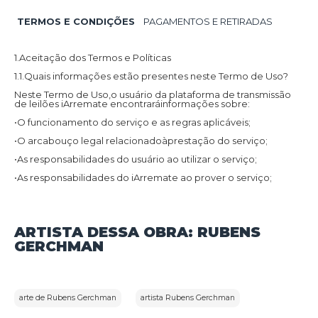
TERMOS E CONDIÇÕES
PAGAMENTOS E RETIRADAS
1.Aceitação dos Termos e Políticas
1.1.Quais informações estão presentes neste Termo de Uso?
Neste Termo de Uso,o usuário da plataforma de transmissão
de leilões iArremate encontraráinformações sobre:
•O funcionamento do serviço e as regras aplicáveis;
•O arcabouço legal relacionadoàprestação do serviço;
•As responsabilidades do usuário ao utilizar o serviço;
•As responsabilidades do iArremate ao prover o serviço;
•Informações para contato,caso exista alguma dúvida ou seja
necessário atualizar informações;
•O foro responsável por eventuais reclamações caso questões
ARTISTA DESSA OBRA: RUBENS
deste Termo de Uso tenham sido violadas.
GERCHMAN
Além disso,na Política de Privacidade,o usuário da plataforma
de transmissão de leilões iArremate encontraráinformações
sobre o tratamento de dados pessoais,a sua finalidade,como
são coletados,o compartilhamento de dados com terceiros e
as medidas de segurança implementadas para proteger esses
dados.
arte de Rubens Gerchman
artista Rubens Gerchman
1.2.Aceitação do Termo de Uso e Política de Privacidade: