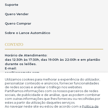
Suporte
Quero Vender
Quero Comprar
Sobre o Lance Automático
CONTATO
Horário de Atendimento:
das 12:30h às 17:30h, das 19:00h às 22:00h e em plantão
durante os leilões.
E-mail:
sac@iarremate.com
Utilizamos cookies para melhorar a experiência do utilizador,
ONDE ESTAMOS
personalizar conteúdo e anúncios, fornecer funcionalidades
de redes sociais e analisar o tráfego nos websites.
Partilhamos informações com os nossos parceiros de redes
R. Heitor Modesto, 28 - Estação São Lourenço - MG
sociais, de publicidade e de análise, que as podem combinar
CEP: 37470-000
com outras informações que lhes forneceu ou recolhidas por
estes a partir da utilização daqueles serviços.
Ao navegar neste site eu estou de acordo com a
Política de