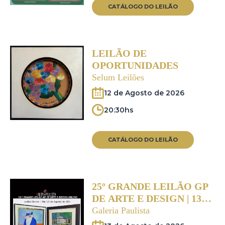
CATÁLOGO DO LEILÃO
LEILÃO DE
OPORTUNIDADES
Selum Leilões
12 de Agosto de 2026
20:30hs
CATÁLOGO DO LEILÃO
25º GRANDE LEILÃO GP
DE ARTE E DESIGN | 13
DE AGOSTO ÀS 20:00HS
Galeria Paulista