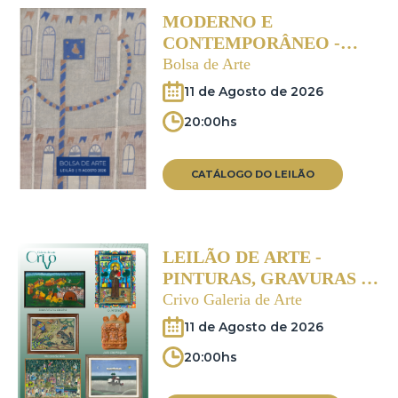
MODERNO E
CONTEMPORÂNEO -
AGOSTO 2026
Bolsa de Arte
11 de Agosto de 2026
20:00hs
CATÁLOGO DO LEILÃO
LEILÃO DE ARTE -
PINTURAS, GRAVURAS E
ESCULTURAS
Crivo Galeria de Arte
11 de Agosto de 2026
20:00hs