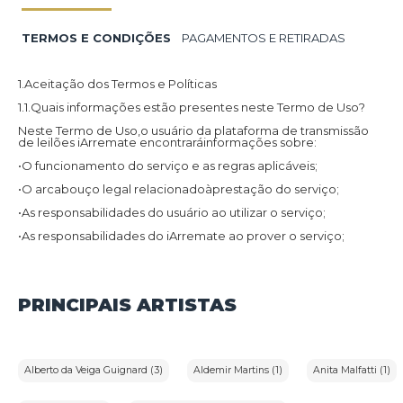
TERMOS E CONDIÇÕES
PAGAMENTOS E RETIRADAS
1.Aceitação dos Termos e Políticas
1.1.Quais informações estão presentes neste Termo de Uso?
Neste Termo de Uso,o usuário da plataforma de transmissão
de leilões iArremate encontraráinformações sobre:
•O funcionamento do serviço e as regras aplicáveis;
•O arcabouço legal relacionadoàprestação do serviço;
•As responsabilidades do usuário ao utilizar o serviço;
•As responsabilidades do iArremate ao prover o serviço;
•Informações para contato,caso exista alguma dúvida ou seja
necessário atualizar informações;
•O foro responsável por eventuais reclamações caso questões
PRINCIPAIS ARTISTAS
deste Termo de Uso tenham sido violadas.
Além disso,na Política de Privacidade,o usuário da plataforma
de transmissão de leilões iArremate encontraráinformações
sobre o tratamento de dados pessoais,a sua finalidade,como
são coletados,o compartilhamento de dados com terceiros e
Alberto da Veiga Guignard (3)
Aldemir Martins (1)
Anita Malfatti (1)
as medidas de segurança implementadas para proteger esses
dados.