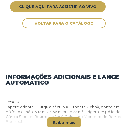
CLIQUE AQUI PARA ASSISTIR AO VIVO
INFORMAÇÕES ADICIONAIS E LANCE
AUTOMÁTICO
VOLTAR PARA O CATÁLOGO
Lote 18
Tapete oriental - Turquia século XX. Tapete Uchak, ponto em
nó feito à mão; 5,12 m x 3,56 m ou 18,22 m².Origem: espólio de
Cárbia Sabatel Bourroul e José Celestino Monteiro de Barros
Bourroul.
Saiba mais