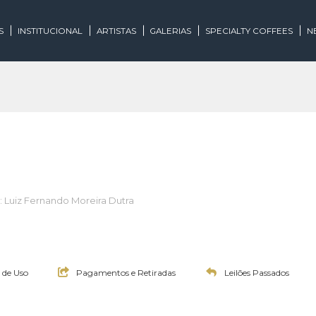
EGORIAS
INSTITUCIONAL
ARTISTAS
GALERIAS
SPECIALTY
eiloeiro: Luiz Fernando Moreira Dutra
:00h
:00h
Termos de Uso
Pagamentos e Retiradas
Leilões