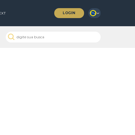
LOGIN
 COFFEES
NEXT
 Passados