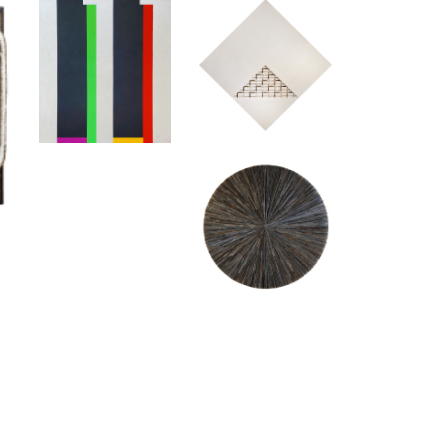
ais(LGPD):
e acessá-los.
rma irregular.
cular.
múltiplos (131)
Belas Artes - Obras em Papel (35)
 solicitação expressa.
teresses do titular.
indivíduos.
s leilões e não realiza a venda direta dos itens leiloados.Como a casa
ável neste contexto,conforme previsto no Código de Defesa do
 a utilização da plataforma.