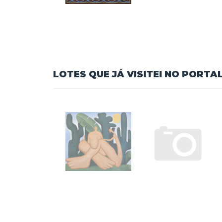
•Arcar com as obrigações assumidas ao realiza
administração,comissão do leiloeiro e multa d
•Rejeição de procuração:O iArremate não recon
usuário,queéexclusivamente responsável por s
específicos para representação no leilão,e est
equipe do iArremate.Caso a procuração não sej
A inadimplência resultaráem sanções previstas n
7.Responsabilidade do iArremate
O iArremate se compromete a cumprir todas as l
LGPD.
O iArremate não se responsabiliza por interrupç
participação e estão fora do controle da plataf
Bloqueio de acesso em caso de litígio
Em caso de litígio formal entre o iArremate e
bloqueado preventivamente atéa resolução fina
usuário.O iArremate notificaráo usuário acerca
Nos casos de ordens judiciais ou investigações
8.Declaração sobre Armazenamento e Tratam
O usuário,seja brasileiro ou estrangeiro,declar