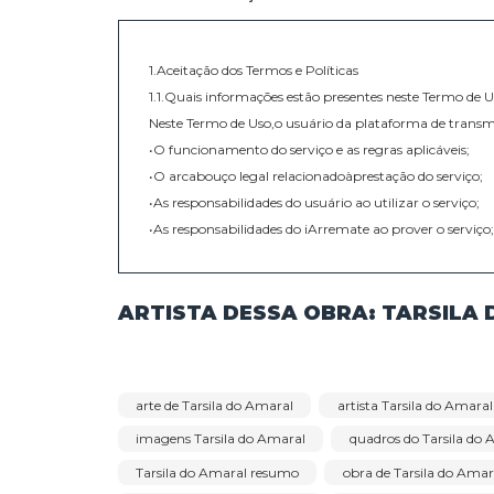
Telefone: +55 (11) 97663-4515 / +55 (
Email: cukierarte@gmail.com / cuki
TERMOS E CONDIÇÕES
PAGAMENTOS E 
1.Aceitação dos Termos e Políticas
1.1.Quais informações estão presentes neste Te
Neste Termo de Uso,o usuário da plataforma de
•O funcionamento do serviço e as regras aplicáv
•O arcabouço legal relacionadoàprestação do se
•As responsabilidades do usuário ao utilizar o se
•As responsabilidades do iArremate ao prover o 
•Informações para contato,caso exista alguma d
•O foro responsável por eventuais reclamações