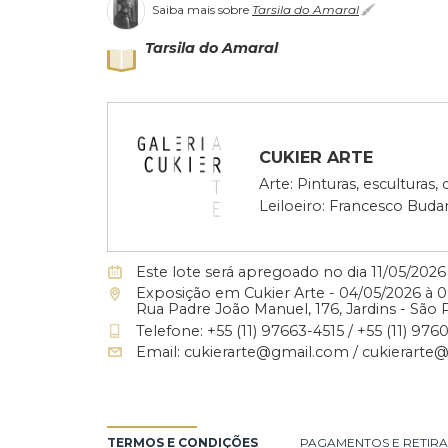
Lote 123
Tarsila do Amaral - Antropofagia - 218-2000.
Categoria:
Belas Artes
>
Impressões e múl
Saiba mais sobre
Tarsila do Amaral
Tarsila do Amaral
CUKIER ARTE
Arte: Pinturas, escu
Leiloeiro: Francesc
Este lote será apregoado no dia 11/0
Exposição em Cukier Arte - 04/05/20
Rua Padre João Manuel, 176, Jardins 