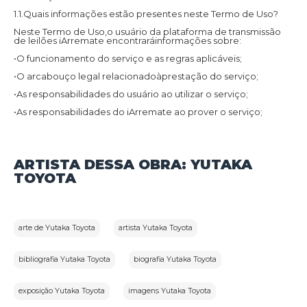
1.1.Quais informações estão presentes neste Termo de Uso?
Neste Termo de Uso,o usuário da plataforma de transmissão
de leilões iArremate encontraráinformações sobre:
•O funcionamento do serviço e as regras aplicáveis;
•O arcabouço legal relacionadoàprestação do serviço;
•As responsabilidades do usuário ao utilizar o serviço;
•As responsabilidades do iArremate ao prover o serviço;
•Informações para contato,caso exista alguma dúvida ou seja
necessário atualizar informações;
•O foro responsável por eventuais reclamações caso questões
ARTISTA DESSA OBRA: YUTAKA
deste Termo de Uso tenham sido violadas.
TOYOTA
Além disso,na Política de Privacidade,o usuário da plataforma
de transmissão de leilões iArremate encontraráinformações
sobre o tratamento de dados pessoais,a sua finalidade,como
são coletados,o compartilhamento de dados com terceiros e
as medidas de segurança implementadas para proteger esses
dados.
arte de Yutaka Toyota
artista Yutaka Toyota
1.2.Aceitação do Termo de Uso e Política de Privacidade:
bibliografia Yutaka Toyota
biografia Yutaka Toyota
Ao utilizar os serviços do iArremate,o usuário confirma que leu
e compreendeu os Termos de Uso e a Política de Privacidade
aplicáveis ao serviço prestado pela plataforma e concorda em
ficar vinculado a eles.
exposição Yutaka Toyota
imagens Yutaka Toyota