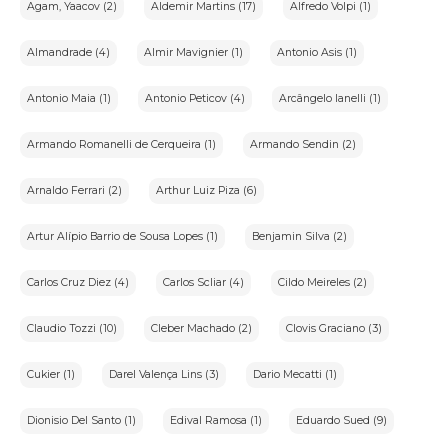
dos dados e a Autoridade Nacional de Proteção de
Agam, Yaacov (2)
Aldemir Martins (17)
Alfredo Volpi (1)
Dados(ANPD);
IX-Arrematante:usuário que realiza o lance vencedor em um
Almandrade (4)
Almir Mavignier (1)
Antonio Asis (1)
leilão;
X-Lote:conjunto de bens ou item específico ofertado em
leilão;
Antonio Maia (1)
Antonio Peticov (4)
Arcângelo Ianelli (1)
XI-Pregão:sessão pública em que são aceitos lances para a
compra de bens em leilão.
Armando Romanelli de Cerqueira (1)
Armando Sendin (2)
3.Arcabouço Legal:
Arnaldo Ferrari (2)
Arthur Luiz Piza (6)
•Lei nº12.965,de 23 de abril de 2014-Marco Civil da
Internet:Estabelece princípios,garantias,direitos e deveres
Artur Alípio Barrio de Sousa Lopes (1)
Benjamin Silva (2)
para o uso da Internet no Brasil.
•Lei nº13.709,de 14 de agosto de 2018-Lei Geral de Proteção de
Dados Pessoais(LGPD):Dispõe sobre a proteção de dados
Carlos Cruz Diez (4)
Carlos Scliar (4)
Cildo Meireles (2)
pessoais.
Claudio Tozzi (10)
Cleber Machado (2)
Clovis Graciano (3)
4.Descrição do Serviço
"Quero vender"
Cukier (1)
Darel Valença Lins (3)
Dario Mecatti (1)
"O portal iArremate é exclusivamente um veículo de
transmissão de leilões. Nosso portal não realiza vendas diretas,
Dionisio Del Santo (1)
Edival Ramosa (1)
Eduardo Sued (9)
mas podemos auxiliá-lo a colocar sua obra em uma de nossas
galerias parceiras. Podemos também ajudá-lo na avaliação da