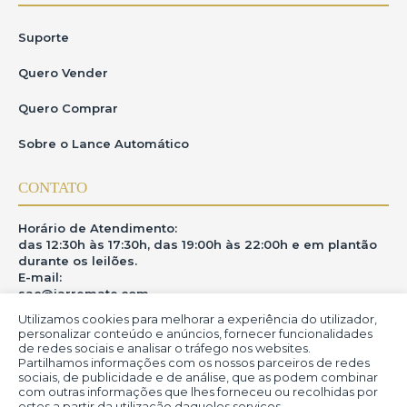
Suporte
Quero Vender
Quero Comprar
Sobre o Lance Automático
CONTATO
Horário de Atendimento:
das 12:30h às 17:30h, das 19:00h às 22:00h e em plantão
durante os leilões.
E-mail:
sac@iarremate.com
Utilizamos cookies para melhorar a experiência do utilizador,
ONDE ESTAMOS
personalizar conteúdo e anúncios, fornecer funcionalidades
de redes sociais e analisar o tráfego nos websites.
Partilhamos informações com os nossos parceiros de redes
R. Heitor Modesto, 28 - Estação São Lourenço - MG
sociais, de publicidade e de análise, que as podem combinar
CEP: 37470-000
com outras informações que lhes forneceu ou recolhidas por
estes a partir da utilização daqueles serviços.